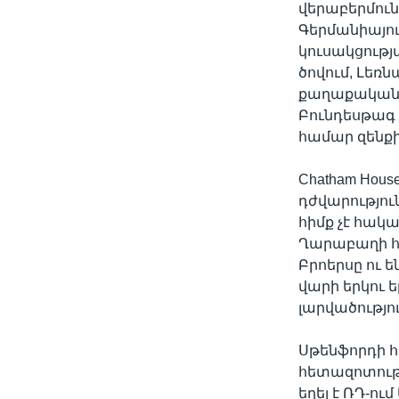
վերաբերմուն
Գերմանիայու
կուսակցությ
ծովում, Լեռ
քաղաքականո
Բունդեսթագ 
համար զենք
Chatham Hou
դժվարությու
հիմք չէ հա
Ղարաբաղի հի
Բրոերսը ու 
վարի երկու 
լարվածությու
Սթենֆորդի 
հետազոտությ
եղել է ՌԴ-ո