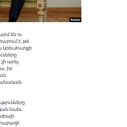
րմ են ու
րում է, թե
ն Արեւմուտքի
ունները
չի արել
ա, իր
ման
եջանական
թյունները
ցան նաեւ
նսիայի
արաբաղի