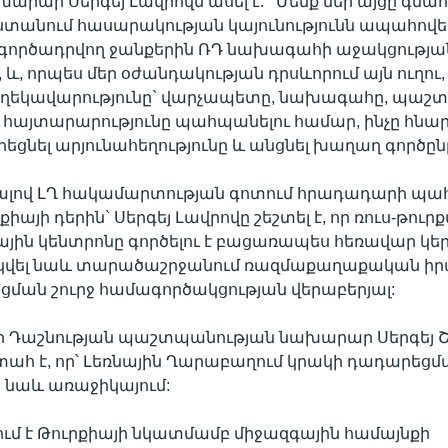
րար Սերգեյ Լավրովն ասել է. ‘’Մենք մեր այցը գնա
տանում հասարակության կայունությունն ապահովել
բ գործադրվող ջանքերին ՌԴ նախագահի աջակցությա
և, որպես մեր օժանդակության դրսևորում այն ուղու,
ղեկավարությունը` վարչապետը, նախագահը, պաշտ
-ի հայտարարությունը պահպանելու համար, ինչը հնա
րեցնել արյունահեղությունը և անցնել խաղաղ գործը
լով ԼՂ հակամարտության գոտում հրադադարի պ
քիայի դերին` Սերգեյ Լավրովը շեշտել է, որ ռուս-թու
յին կենտրոնը գործելու է բացառապես հեռավար կե
վել նաև տարածաշրջանում ռազմաքաղաքական իր
ցման շուրջ համագործակցության վերաբերյալ:
 Դաշնության պաշտպանության նախարար Սերգեյ Շոյ
վստահ է, որ՝ Լեռնային Ղարաբաղում կրակի դադարեցմ
նաև առաջիկայում:
ում է Թուրքիայի նկատմամբ միջազգային համայնքի