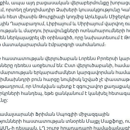
քին, ապա այդ բացասական վերաբերմունքը խորացվո
մ, որտեղ ընդդիմադիր Ձախերի կուսակցությունը Կա
ան հետ միասին Թուրքիայի կողմից Արևելյան Միջեր
նային Ղարաբաղում, Լիբիայում և Սիրիայում վարվող 
ւթյան և մարդու իրավունքների ոտնահարումների 
են ներկայացրել մի օրինագիծ, որը նախատեսում է Թ
ի մատակարարման էմբարգոյի սահմանում։
se հաստատության վերլուծաբան Լորենս Բրոերսի կար
նները դեռեւս առջեւում են: Ըստ վերլուծաբանի, համա
կամարտության երկարաժամկետ կարգավորման համար:
մնախնդրի բուն հարցը նույնիսկ նշված չէ փաստաթղթ
ենթադրում, որ Մոսկվան պետք է զգուշավոր քաղաքակ
երկրների հանդեպ, եթե ցանկանում է կանխել հետագ
նը:
համալսարանի Ֆրիման Սպոգլիի միջազգային
ունների հաստատության տնօրեն Մայքլ Մաքֆոլը, ո
ւմ ԱՄՆ-ի դեսպան, ԼՂ շուրջ հրադադարի համաձայնագի