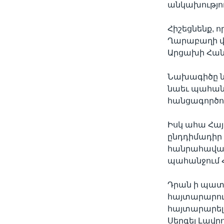
անկախությու
Հիշեցնենք, 
Ղարաբաղի վե
Արցախի Հան
Նախագիծը նա
նաեւ պահան
հանցագործու
Իսկ ահա Հ
ընդդիմադիր 
հանրահավաք
պահանջում 
Դրան ի պատ
հայտարարութ
հայտարարել
Սերգեյ Լավ