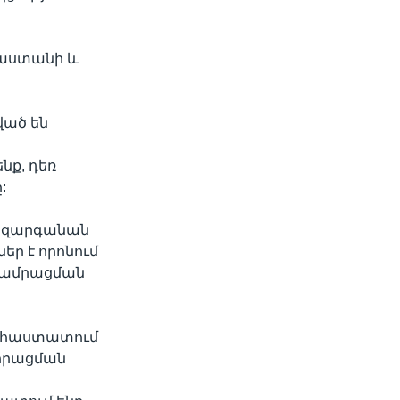
այաստանի և
ված են
նք, դեռ
:
ս կզարգանան
եր է որոնում
ւ ամրացման
րահաստատում
խորացման