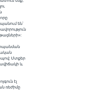
հատում ենք,
ու
ն
 որը
պանում են՝
րավորություն
նթացների»:
ահպանման
րքական
րպով: Մտքեր
ավիճակի և
գուն էլ
ան ռեժիմը