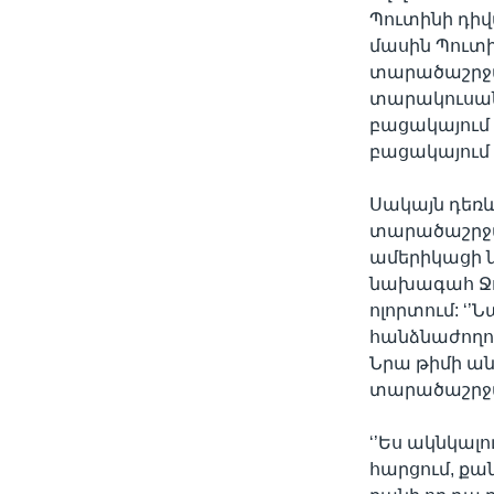
Պուտինի դի
մասին Պուտի
տարածաշրջան
տարակուսանք
բացակայում 
բացակայում է
Սակայն դեռևս
տարածաշրջան
ամերիկացի 
նախագահ Ջո
ոլորտում: ‘
հանձնաժողո
Նրա թիմի ան
տարածաշրջանը
‘’Ես ակնկալ
հարցում, քա