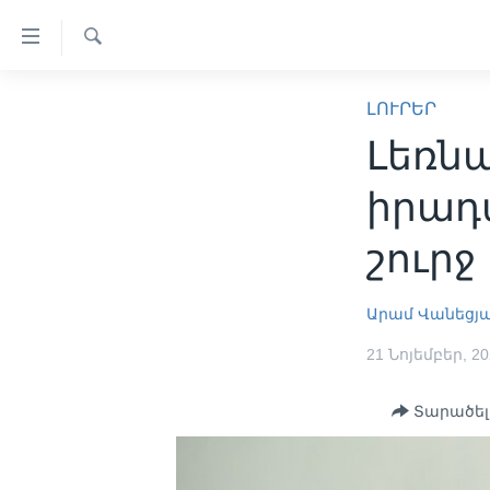
Մատչելի
հղումներ
Որոնել
անցնել
ԳԼԽԱՎՈՐ ԷՋ
հիմնական
ԼՈՒՐԵՐ
բովանդակությանը
ԼՈՒՐԵՐ
Լեռն
անցնել
ՍՓՅՈՒՌՔ
հիմնական
իրադ
բովանդակությանը
ՏԵՍԱՆՅՈՒԹԵՐ
հիմնական
շուրջ
ՖԻԼՄԵՐ
բովանդակություն
ՄԵՐ ՄԱՍԻՆ
ՖԻԼՄԵՐ
Արամ Վանեցյ
ՈՒԿՐԱԻՆԱԿԱՆ ՊԱՏԵՐԱԶՄ
IN ENGLISH
ՄԵՐ ՄԱՍԻՆ
21 Նոյեմբեր, 2
«ԱՄԵՐԻԿԱՅԻ ՁԱՅՆ»-Ի
ԿԱՆՈՆԱԴՐՈՒԹՅՈՒՆ
Տարածել
ԿԱՊ ՄԵԶ ՀԵՏ