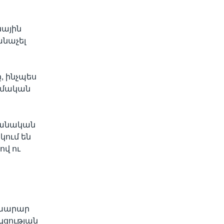
նային
անաչել
, ինչպես
զմական
րանական
կում են
վ ու
ն
ախարար
կցության