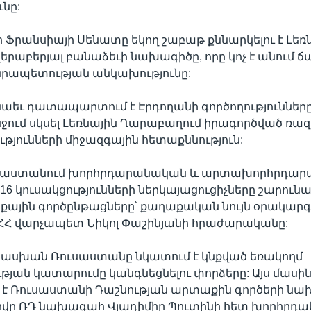
նը:
որ Ֆրանսիայի Սենատը եկող շաբաթ քննարկելու է Լեռ
րաբերյալ բանաձեւի նախագիծը, որը կոչ է անում ճ
րապետության անկախությունը:
եւ դատապարտում է Էրդողանի գործողությունները
ջում սկսել Լեռնային Ղարաբաղում իրագործված ռա
թյունների միջազգային հետաքննություն:
այաստանում խորհրդարանական և արտախորհրդա
16 կուսակցությունների ներկայացուցիչները շարունա
ային գործընթացները՝ քաղաքական նույն օրակարգո
ՀՀ վարչապետ Նիկոլ Փաշինյանի հրաժարականը:
ասխան Ռուսաստանը նկատում է կնքված եռակողմ
յան կատարումը կանգնեցնելու փորձերը: Այս մասի
 է Ռուսաստանի Դաշնության արտաքին գործերի ն
րովը ՌԴ նախագահ Վլադիմիր Պուտինի հետ խորհրդա