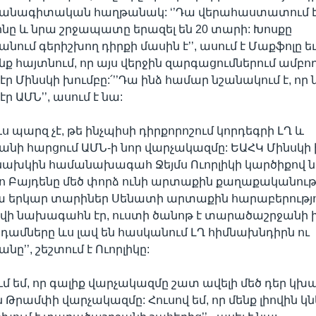
վանագիտական հաղթանակ: ‘’Դա վերահաստատում է ա
նը և նրա շրջապատը երազել են 20 տարի: Խոսքը
ում գերիշխող դիրքի մասին է’’, ասում է Մաքֆոլը ե
 հայտնում, որ այս վերջին զարգացումներում ամբ
էր Մինսկի խումբը:՛’’Դա ինձ համար նշանակում է, ո
ր ԱՄՆ’’, ասում է նա:
 պարզ չէ, թե ինչպիսի դիրքորոշում կորդեգրի ԼՂ և
ի հարցում ԱՄՆ-ի նոր վարչակազմը: ԵԱՀԿ Մինսկի
նախկին համանախագահ Ջեյմս Ուորլիկի կարծիքով 
 Բայդենը մեծ փորձ ունի արտաքին քաղաքականութ
’Նա երկար տարիներ Սենատի արտաքին հարաբերությ
վի նախագահն էր, ուստի ծանոթ է տարածաշրջանի 
դամները ևս լավ են հասկանում ԼՂ հիմնախնդիրն ու
’’, շեշտում է Ուորլիկը:
ում եմ, որ գալիք վարչակազմը շատ ավելի մեծ դեր կխ
ն Թրամփի վարչակազմը: Հուսով եմ, որ մենք լիովին կ