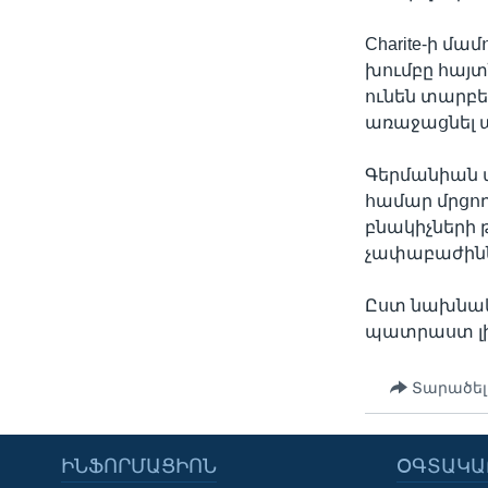
Charite-ի մ
խումբը հայտ
ունեն տարբեր
առաջացնել ա
Գերմանիան 
համար մրցող
բնակիչների
չափաբաժինն
Ըստ նախնակ
պատրաստ լին
Տարածել
ԻՆՖՈՐՄԱՑԻՈՆ
ՕԳՏԱԿԱ