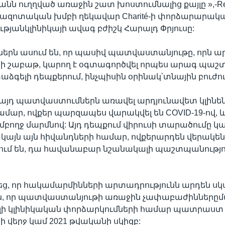
 ուղղված առաջին շատ խոստումնալից քայլը »,-Reu
ետազոտական խմբի ղեկավար Charité-ի փորձարարակ
թյանկլինիկայի ավագ բժիշկ Հարալդ Փրյուսը:
րն ասում են, որ պասիվ պատվաստանյութը, որն ար
նի շաբաթ, կարող է օգտագործվել որպես արագ պա
աձգելի դեպքերում, ինչպիսին օրինակ՝տնային բուժու
 այդ պատվաստումներն առավել արդյունավետ կլինեն
մար, ովքեր պարզապես վարակվել են COVID-19-ով, և
բողջ մարմնով: Այդ դեպքում վիրուսի տարածումը կա
ակայն այն հիվանդների համար, ովքերարդեն վերակ
ում են, դա հավանաբար նշանակալի պաշտպանությու
ց, որ հակամարմինների արտադրությունն արդեն սկսվ
են, որ պատվաստանյութի առաջին չափաբաժինները
ւլի կլինիկական փորձարկումների համար պատրաստ կ
ի վերջ կամ 2021 թվականի սկիզբ: