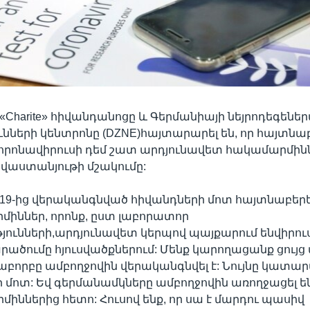
«Charite» հիվանդանոցը և Գերմանիայի նեյրոդեգենե
ւնների կենտրոնը (DZNE)հայտարարել են, որ հայտնաբ
կորոնավիրուսի դեմ շատ արդյունավետ հակամարմինն
աստանյութի մշակումը:
-19-ից վերականգնված հիվանդների մոտ հայտնաբերե
իններ, որոնք, ըստ լաբորատոր
ունների,արդյունավետ կերպով պայքարում ենվիրուս
ածումը հյուսվածքներում: Մենք կարողացանք ցույց տ
բորբը ամբողջովին վերականգնվել է: Նույնը կատար
 մոտ: Եվ գերմանամկները ամբողջովին առողջացել ե
իններից հետո: Հուսով ենք, որ սա է մարդու պասիվ