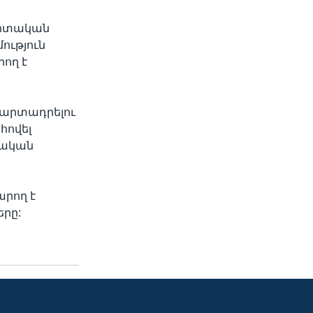
ազոտական
ություն
րող է
 արտադրելու
հովել
նական
րող է
րը: