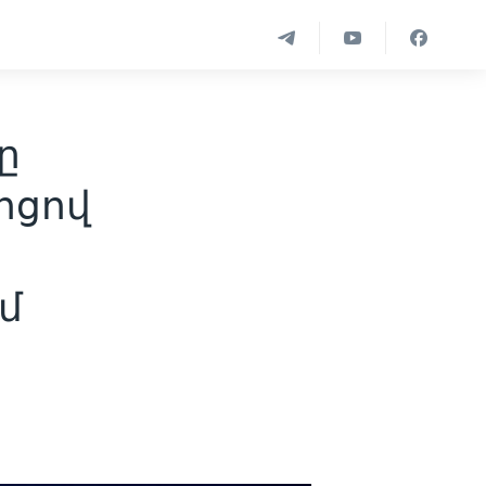
ը
ոցով
ւմ