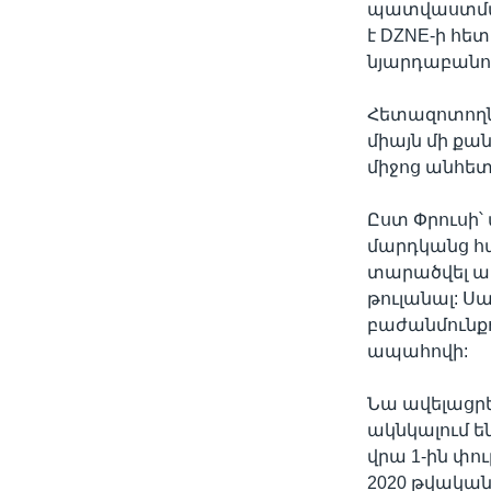
պատվաստմանն
է DZNE-ի հ
նյարդաբանու
Հետազոտողնե
միայն մի քա
միջոց անհետ
Ըստ Փրուսի՝
մարդկանց հա
տարածվել ամ
թուլանալ: Ս
բաժանմունք
ապահովի:
Նա ավելացրե
ակնկալում 
վրա 1-ին փո
2020 թվական