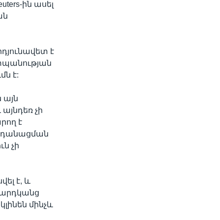
ters-ին ասել
ան
դյունավետ է
շտպանության
մն է:
 այն
 այնդեռ չի
րող է
ենդանացման
ն չի
ել է, և
մարդկանց
լինեն մինչև