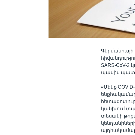
Գերմանիայի 
հիվանդությո
SARS-CoV-2 
պասիվ պատվ
«Մենք COVID
ենքհակամարմ
հետազոտությ
կանխում տար
տեսակի թոքա
կենդանիների
այդհակամարմ