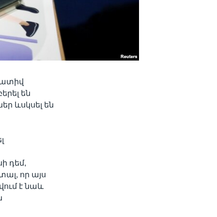
րատիվ
երել են
եր ևսկսել են
լ
ի դեմ,
ալ, որ այս
վում է նաև
ն