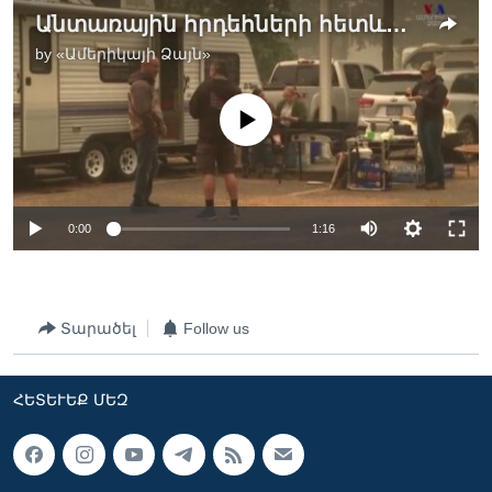
Անտառային հրդեհների հետևանքով իրենց տները կորցրած Օրեգոնի բնակիչները երախտապարտ են, որ ողջ են մնացել
by
«Ամերիկայի Ձայն»
No media source currently available
0:00
1:16
Տարածել
Follow us
ՀԵՏԵՒԵՔ ՄԵԶ