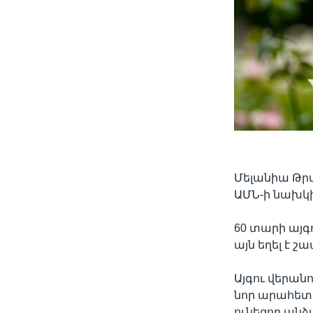
Մելանիա Թրա
ԱՄՆ-ի նախկի
60 տարի այգ
այն եղել է շ
Այգու վերան
նոր արահետը
ունեցող անձա