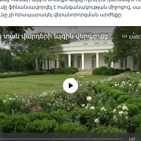
մը ֆինանսավորվել է հանգանակության միջոցով, սա
նը չի հրապարակել վերանորորգման արժեքը:
Սպիտակ տան վարդերի այգին վերաբացվել է
EMBE
յի Ձայն»
No media source currently available
1:07