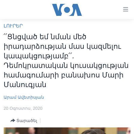
Մատչելի
հղումներ
անցնել
ԼՈՒՐԵՐ
հիմնական
ԳԼԽԱՎՈՐ ԷՋ
՛՛Ցնցված եմ նման մեծ
բովանդակությանը
ԼՈՒՐԵՐ
անցնել
իրադարձության մաս կազմելու
հիմնական
ՍՓՅՈՒՌՔ
կապակցությամբ՛՛.
բովանդակությանը
ՏԵՍԱՆՅՈՒԹԵՐ
Դեմոկրատական կուսակցության
հիմնական
բովանդակություն
համագումարի բանախոս Մարի
ՖԻԼՄԵՐ
Մանուգյան
ՄԵՐ ՄԱՍԻՆ
ՖԻԼՄԵՐ
ՈՒԿՐԱԻՆԱԿԱՆ ՊԱՏԵՐԱԶՄ
IN ENGLISH
ՄԵՐ ՄԱՍԻՆ
Արամ Ավետիսյան
«ԱՄԵՐԻԿԱՅԻ ՁԱՅՆ»-Ի ԿԱՆՈՆԱԴՐՈՒԹՅՈՒՆ
20 Օգոստոս, 2020
Learning English
ԿԱՊ ՄԵԶ ՀԵՏ
Տարածել
ՀԵՏԵՒԵՔ ՄԵԶ