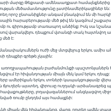
արի մարզը Թեքսասի ամենաաղքատ համայնքներից մ
ության մեծամասնությունը լատինամերիկացիներ են:
տեղ որոշ ընտանիքներ անգամ բնակվում են մի հարկ
սային հարաբերությամբ մեծ թիվ են կազմում շաքա
մբ ու գիրությամբ տառապող անձինք: Իսկ սա նշանակ
սով վարակվելու դեպքում վտանգի տակ հայտնվող 
 մեծ է:
մանափակումներն ուժի մեջ մտցվելուց երկու ամիս ա
սի դեպքեր գրեթե չկային:
ի առողջապահության բաժանմունքի պաշտոնյաներն ե
ցվում էր հիվանդության միայն մեկ կամ երկու դեպք:
 երբ ամերիկյան երկու տոների կապակցությամբ վե
 ճյուղերն այստեղ, վիրուսը ուղղակի արձանագրեց պա
հավաքույթները, լողավազաններում անցկացվող միջ
ված ռումբ ընդդեմ այս համայքնի:
ունի միայն մեկ հիվանդանոց, մարզ, որտեղ ամեն տա