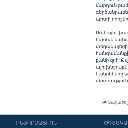
մարդուն բաժի
գերծանրաբեռ
պիտի որոշեին,
Սակայն, փառ
հասան նահան
տեղակայեցի
հանգամանքին
քանի զոհ: Թվ
այդ խնջույք
կանոնները ե
արագություն
Տարածել
ԻՆՖՈՐՄԱՑԻՈՆ
ՕԳՏԱԿԱ