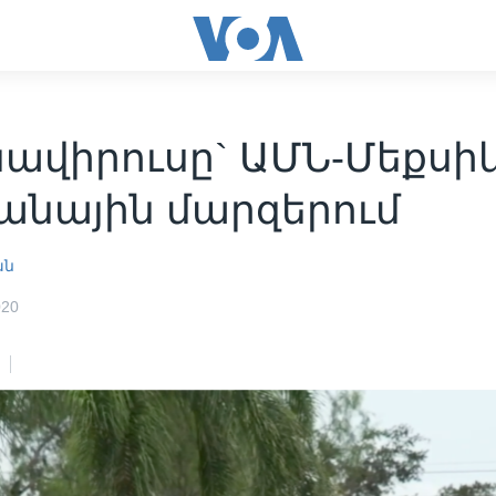
նավիրուսը` ԱՄՆ-Մեքսի
անային մարզերում
ան
020