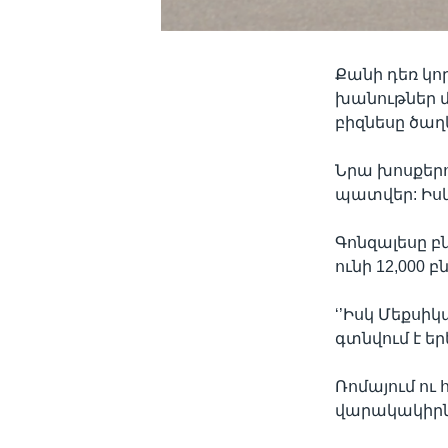
Քանի դեռ կ
խանութներ մ
բիզնեսը ծաղ
Նրա խոսքերո
պատվեր: Իս
Գոնզալեսը բ
ունի 12,000 բ
‘’Իսկ Մեքսի
գտնվում է ե
Ռոմայում ու
վարակակիրնե