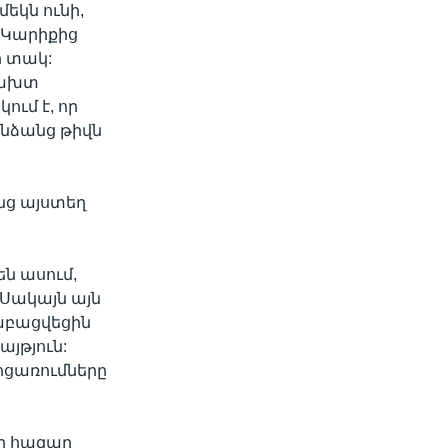
եկն ունի,
 Կարիքից
ի տակ:
րախտ
ում է, որ
անձանց թիվն
նց այստեղ
ն ասում,
 Սակայն այն
րաբացվեցին
յթյուն:
ոցառումները
սը հազար