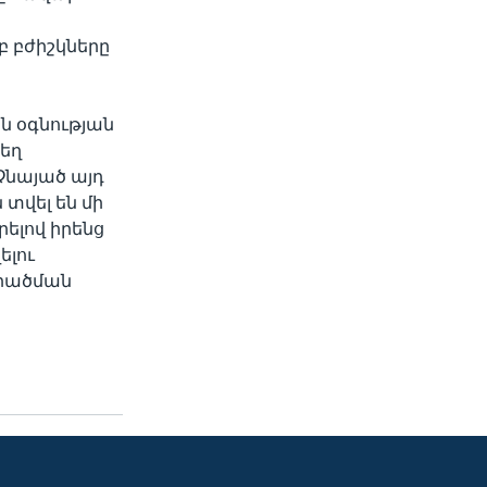
բ բժիշկները
ն օգնության
տեղ
Չնայած այդ
տվել են մի
րելով իրենց
ելու
արածման