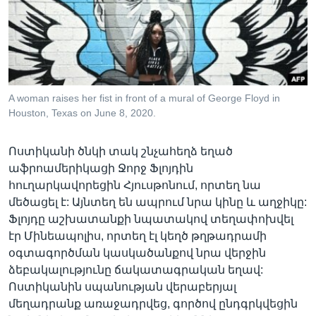
Լեզուներ
A woman raises her fist in front of a mural of George Floyd in
Houston, Texas on June 8, 2020.
Ոստիկանի ծնկի տակ շնչահեղձ եղած
աֆրոամերիկացի Ջորջ Ֆլոյդին
հուղարկավորեցին Հյուսթոնում, որտեղ նա
մեծացել է: Այնտեղ են ապրում նրա կինը և աղջիկը:
Ֆլոյդը աշխատանքի նպատակով տեղափոխվել
էր Մինեապոլիս, որտեղ էլ կեղծ թղթադրամի
օգտագործման կասկածանքով նրա վերջին
ձեբակալությունը ճակատագրական եղավ:
Ոստիկանին սպանության վերաբերյալ
մեղադրանք առաջադրվեց, գործով ընդգրկվեցին