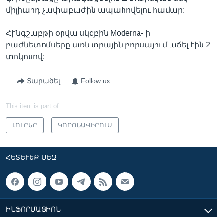
միլիարդ չափաբաժին ապահովելու համար:
Հինգշաբթի օրվա սկզբին Moderna- ի
բաժնետոմսերը առևտրային բորսայում աճել էին 2
տոկոսով:
Տարածել
Follow us
This item is part of
ԼՈՒՐԵՐ
ԿՈՐՈՆԱՎԻՐՈՒՍ
ՀԵՏԵՒԵՔ ՄԵԶ
ԻՆՖՈՐՄԱՑԻՈՆ