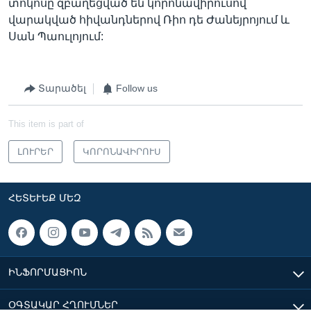
տոկոսը զբաղեցված են կորոնավիրուսով
վարակված հիվանդներով Ռիո դե Ժանեյրոյում և
Սան Պաուլոյում:
Տարածել
Follow us
This item is part of
ԼՈՒՐԵՐ
ԿՈՐՈՆԱՎԻՐՈՒՍ
ՀԵՏԵՒԵՔ ՄԵԶ
ԻՆՖՈՐՄԱՑԻՈՆ
ՕԳՏԱԿԱՐ ՀՂՈՒՄՆԵՐ