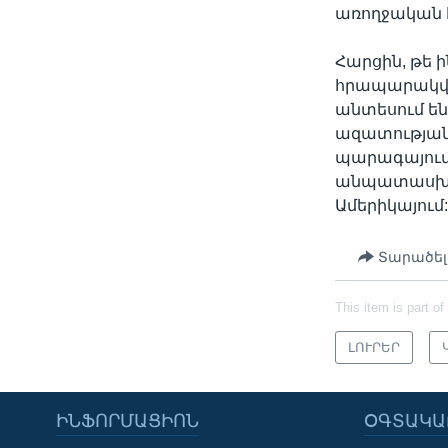
առողջական 
Հարցին, թե ի
հրապարակվո
անտեսում են
ազատության
պարագայում 
անպատասխանա
Ամերիկայում
Տարածել
This item is part of
ԼՈՒՐԵՐ
ԻՆՖՈՐՄԱՑԻՈՆ
ՕԳՏԱԿԱ