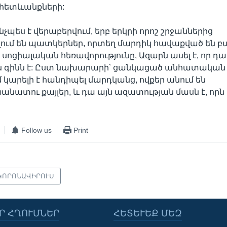
հետևանքների:
նչպես է վերաբերվում, երբ երկրի որոշ շրջաններից
ւմ են պատկերներ, որտեղ մարդիկ հավաքված են բ
 սոցիալական հեռավորությունը, Ազարն ասել է, որ դա
 գինն է: Ըստ նախարարի՝ ցանկացած անհատական
կարելի է հանդիպել մարդկանց, ովքեր անում են
տու քայլեր, և դա այն ազատության մասն է, որն
:
Follow us
Print
ԿՈՐՈՆԱՎԻՐՈՒՍ
Ր ՀՂՈՒՄՆԵՐ
ՀԵՏԵՒԵՔ ՄԵԶ