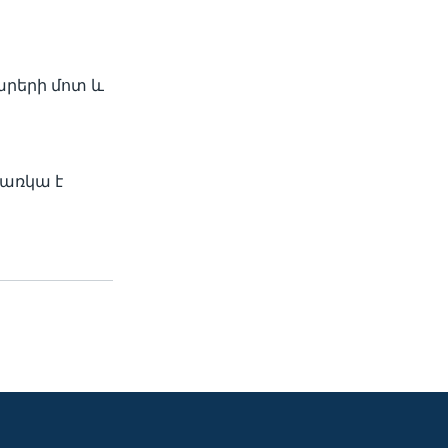
արերի մոտ և
 առկա է