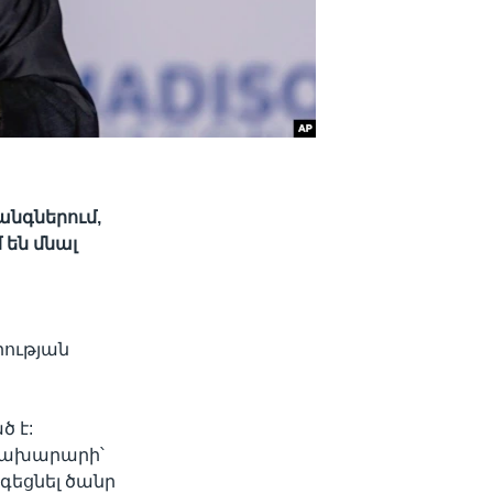
անգներում,
 են մնալ
ության
ծ է:
 նախարարի՝
գեցնել ծանր