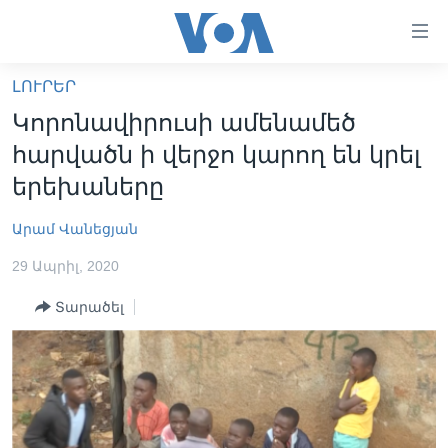
Մատչելի
հղումներ
անցնել
ԼՈՒՐԵՐ
հիմնական
ԳԼԽԱՎՈՐ ԷՋ
Կորոնավիրուսի ամենամեծ
բովանդակությանը
ԼՈՒՐԵՐ
անցնել
հարվածն ի վերջո կարող են կրել
հիմնական
ՍՓՅՈՒՌՔ
երեխաները
բովանդակությանը
ՏԵՍԱՆՅՈՒԹԵՐ
հիմնական
Արամ Վանեցյան
բովանդակություն
ՖԻԼՄԵՐ
29 Ապրիլ, 2020
ՄԵՐ ՄԱՍԻՆ
ՖԻԼՄԵՐ
Տարածել
ՈՒԿՐԱԻՆԱԿԱՆ ՊԱՏԵՐԱԶՄ
IN ENGLISH
ՄԵՐ ՄԱՍԻՆ
«ԱՄԵՐԻԿԱՅԻ ՁԱՅՆ»-Ի ԿԱՆՈՆԱԴՐՈՒԹՅՈՒՆ
Learning English
ԿԱՊ ՄԵԶ ՀԵՏ
ՀԵՏԵՒԵՔ ՄԵԶ