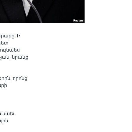
րարը: Ի
ապետ
նույնպես
յան, նրանք
րին, որոնց
երի
ն նաեւ
յին