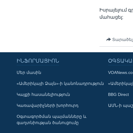
Իսրայելում գ
մահացել:
Տարածել
ԻՆՖՈՐՄԱՑԻՈՆ
ՕԳՏԱԿԱ
Մեր մասին
VOANews.c
Learning English
«Ամերիկայի Ձայն»-ի կանոնադրություն
«Ամերիկայի
Կայքի հասանելիություն
BBG Direct
ՀԵՏԵՒԵՔ ՄԵԶ
Կառավարիչների խորհուրդ
ԱՄՆ-ի պաշ
Օգտագործման պայմանները և
գաղտնիության ծանուցումը
Լեզուներ