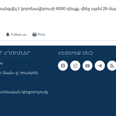
րանցվել է կորոնավիրուսի 6000 դեպք, մինչ այժմ 26 մա
Follow us
Print
Ր ՀՂՈՒՄՆԵՐ
ՀԵՏԵՒԵՔ ՄԵԶ
om
 Ձայն»-ը՝ ռուսերեն
տոնական դիրքորոշումը