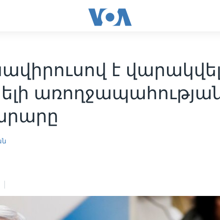
ավիրուսով է վարակվե
յելի առողջապահությա
արարը
ան