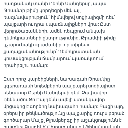
հաղթանակ տանի Բերնի Սանդերսը, ապա
Թրամփի թիմը կորդեգրի մեկ այլ
ռազմավարություն՝ հիմնվելով սոցիալիզմի դեմ
պայքարի ու դրա սպառնալիքների վրա: Ըստ
վերլուծաբանների, ամեն դեպքում անկախ
դեմոկրատների ընտրությունից, Թրամփի թիմը
կշարունակի «բաժանիր, որ տիրես»
քաղաքականությունը՝ Դեմոկրատական
կուսակցության ճամբարում պառակտում
հրահրելու համար:
Ըստ որոշ կարծիքների, նախագահ Թրամփը
կգերադասի նոյեմբերին պայքարել սոցիալիստ
սենատոր Բերնի Սանդերսի դեմ: Չափավոր
թեկնածու Ջո Բայդենն ավելի վտանգավոր
մրցակից է գործող նախագահի համար: Բացի այդ,
օրերս իր թեկնածությունը պայքարից դուրս բերած
գործարար Մայքլ Բլումբերգը իր աջակցությունն է
հայտնել Բայդենին՝ խոստանալով ֆինանսական