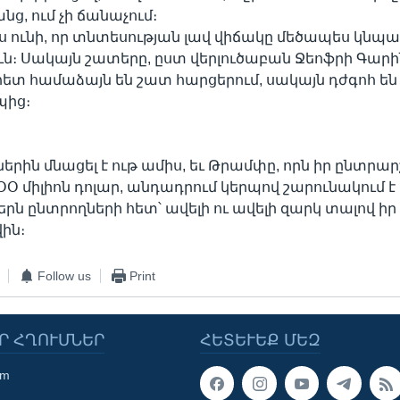
նց, ում չի ճանաչում։
ս ունի, որ տնտեսության լավ վիճակը մեծապես կնպ
ւն։ Սակայն շատերը, ըստ վերլուծաբան Ջեոֆրի Գարին
ետ համաձայն են շատ հարցերում, սակայն դժգոհ են
պից։
ներին մնացել է ութ ամիս, եւ Թրամփը, որն իր ընտր
2ՕՕ միլիոն դոլար, անդադրում կերպով շարունակում է
րն ընտրողների հետ՝ ավելի ու ավելի զարկ տալով իր
ին։
Follow us
Print
Ր ՀՂՈՒՄՆԵՐ
ՀԵՏԵՒԵՔ ՄԵԶ
om