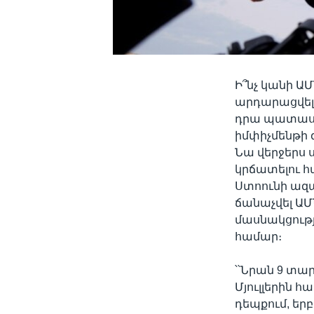
Ի՞նչ կանի Ա
արդարացվելո
դրա պատասխ
իմփիչմենթի 
Նա վերջերս 
կրճատելու 
Ստոունի ազա
ճանաչվել ԱՄ
մասնակցութ
համար։
՝՝Նրան 9 տ
Մյուլլերին 
դեպքում, եր