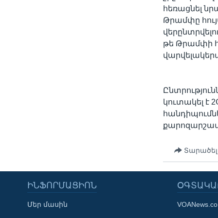
հեռացնել նրա
Թրամփը հույ
վերընտրվելո
թե Թրամփի հ
վարվելակեր
Ընտրություն
կուտակել է 
հանդիպումնե
քարոզարշավ
Տարածել
ԻՆՖՈՐՄԱՑԻՈՆ
ՕԳՏԱԿԱ
Մեր մասին
VOANews.c