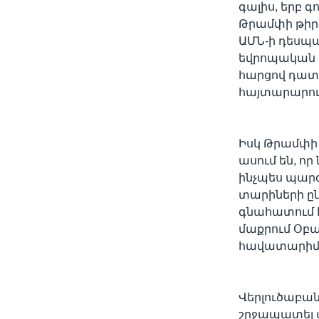
գալիս, երբ գ
Թրամփի թիր
ԱՄՆ-ի դեսպա
եվրոպական հ
հարցով դատ
հայտարարութ
Իսկ Թրամփի
ասում են, ո
ինչպես պար
տարիների ըն
գնահատում է
մաքրում Օբ
հավատարիմն
Վերլուծաբան
շրջապատել 