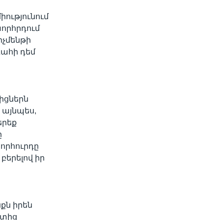
ությունում
խորհրդում
իչմենթի
ահի դեմ
իցներն
 այնպես,
երեք
ը
որհուրդը
երելով իր
քն իրեն
շտից