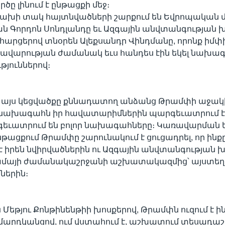
ործը լինում է ընթացքի մեջ։
ախի տակ հայտնվածների շարքում են Եվրոպական մի
ն Գորդոն Սոնդլանդը եւ Ազգային անվտանգության 
արցերով տնօրեն Ալեքսանդր Վինդմանը, որոնք իմփ
ավարության ժամանակ եւս հանդես էին եկել նախագ
յուններով։
 այս կեցվածքը քննադատող անձանց Թրամփի աջակ
ր նախագահն իր հավատարիմներին պարգեւատրում է
գեւատրում են բոլոր նախագահները։ Կառավարման 
թացքում Թրամփը շարունակում է ցուցադրել, որ ինք
 իրեն նվիրվածներին ու Ազգային անվտանգության խ
ամայի ժամանակաշրջանի աշխատակազմից՝ այստեղ բ
երին։
 Մեթյու Քոնթինենթիի խոսքերով, Թրամփն ուզում է ին
մարդկանցով, ում վստահում է, աշխատում տեսադա