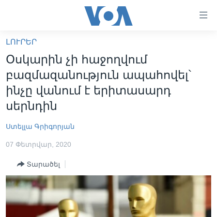
Մատչելի
հղումներ
անցնել
ԼՈՒՐԵՐ
հիմնական
ԳԼԽԱՎՈՐ ԷՋ
Օսկարին չի հաջողվում
բովանդակությանը
ԼՈՒՐԵՐ
անցնել
բազմազանություն ապահովել՝
հիմնական
ՍՓՅՈՒՌՔ
ինչը վանում է երիտասարդ
բովանդակությանը
ՏԵՍԱՆՅՈՒԹԵՐ
սերնդին
հիմնական
բովանդակություն
ՖԻԼՄԵՐ
Ստելլա Գրիգորյան
ՄԵՐ ՄԱՍԻՆ
ՖԻԼՄԵՐ
07 Փետրվար, 2020
ՈՒԿՐԱԻՆԱԿԱՆ ՊԱՏԵՐԱԶՄ
IN ENGLISH
ՄԵՐ ՄԱՍԻՆ
Տարածել
«ԱՄԵՐԻԿԱՅԻ ՁԱՅՆ»-Ի ԿԱՆՈՆԱԴՐՈՒԹՅՈՒՆ
Learning English
ԿԱՊ ՄԵԶ ՀԵՏ
ՀԵՏԵՒԵՔ ՄԵԶ