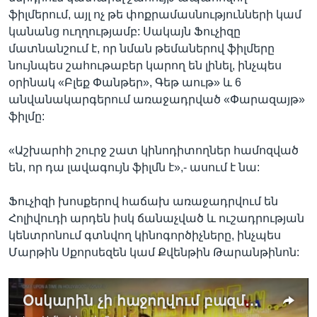
ֆիլմերում, այլ ոչ թե փոքրամասնությունների կամ
կանանց ուղղությամբ: Սակայն Ֆուչիզը
մատնանշում է, որ նման թեմաներով ֆիլմերը
նույնպես շահութաբեր կարող են լինել, ինչպես
օրինակ «Բլեք Փանթեր», Գեթ աութ» և 6
անվանակարգերում առաջադրված «Փարազայթ»
ֆիլմը:
«Աշխարհի շուրջ շատ կինոդիտողներ համոզված
են, որ դա լավագույն ֆիլմն է»,- ասում է նա:
Ֆուչիզի խոսքերով հաճախ առաջադրվում են
Հոլիվուդի արդեն իսկ ճանաչված և ուշադրության
կենտրոնում գտնվող կինոգործիչները, ինչպես
Մարթին Սքորսեզեն կամ Քվենթին Թարանթինոն:
Օսկարին չի հաջողվում բազմազանություն ապահովել՝ ինչը վանում է երիտասարդ սերնդին