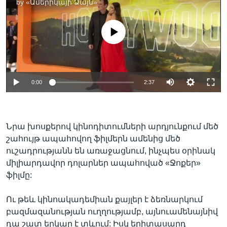
by
«Ամերիկայի Ձայն»
No media source currently available
0:00
2:37
Նրա խոսքերով կինոդիտումների արդյունքում մեծ
շահույթ ապահովող ֆիլմերն ամենից մեծ
ուշադրությանն են առաջացնում, ինչպես օրինակ
միլիարդավոր դոլարներ ապահոված «Ջոքեր»
ֆիլմը:
Ու թեև կինոակադեմիան քայլեր է ձեռնարկում
բազմազանության ուղղությամբ, այնուամենայնիվ
դա շատ երկար է տևում: Իսկ երիտասարդ