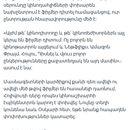
սերունդը կինոդահլիճների փոխարեն
նախընտրում է ֆիլմեր դիտել համացանցով, ուր
ընտրության հնարավորությունը մեծ է:
«Այժմ թե՛ կինոդիտողը և թե՛ կինոռեժիսորներն այլ
կերպ են ֆիլմեր դիտում: Ոչ բոլորն են
կինոթատրոն այցելում և Նեթֆլիքս, Ամազոն
Փրայմ, Հուլու, Դիսնեյ և մյուս բոլոր
ընկերությունները քաջատեղյակ են այդ մասին»,-
ասում է նա:
Մասնագետների կարծիքով քանի դեռ ավելի ու
ավելի մեծ թվով ֆիլմեր են հասանելի դառնում,
Հոլիվուդի դերը որպես կինոաշխարհի
էպիկենտրոն կարող է փոխվել: Նույնը տեղի
կունենա նաև Օսկարի հետ, եթե նրանք հապաղեն
փոփոխություններ կատարել: