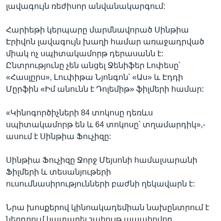
լավագույն ռեժիսոր անվանակարգում:
Հարիեթի կերպարը մարմնավորած Սինթիա
Էրիվոն լավագույն խաղի համար առաջադրված
միակ ոչ սպիտակամորթ դերասանն է:
Ընտրությունը չեն անցել Ջենիֆեր Լոփեսը՝
«Հասլըրս», Լուփիթա Նյոնգոն՝ «Աս» և Էդդի
Մըրֆին «Իմ անունն է Դոլեմիթ» ֆիլմերի համար:
«Կինոգործիչների 84 տոկոսը դեռևս
սպիտակամորթ են և 64 տոկոսը՝ տղամարդիկ»,-
ասում է Սինթիա Ֆուչիզը:
Սինթիա Ֆուչիզը Ջորջ Մեյսոնի համալսարանի
Ֆիլմերի և տեսանյութերի
ուսումնասիրությունների բաժնի ղեկավարն է:
Նրա խոսքերով կինոակադեմիան նախընտրում է
ներդրում կատարել շահույթ ապահովող