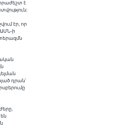
հրաժեշտ է
տվություն:
վում էր, որ
 ԱՄՆ-ի
ատերազմն
նական
յն
ելման
այած դրան՝
րսբերումը
ժերը,
 են
ան