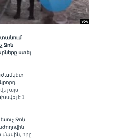
ստանում
չ Ջոն
րները ստել
աժամկետ
րկրորդ
վել այս
սվել է 1
սուչ Ջոն
աժողովին
 մասին, որը