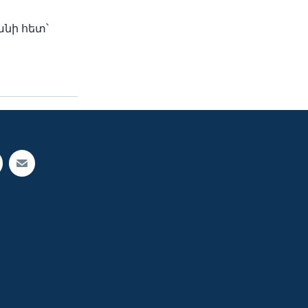
անի հետ՝