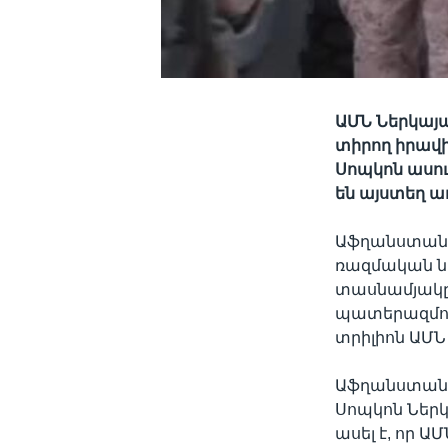
ԱՄՆ Ներկայա
տիրող իրավի
Սոպկոն ասու
են այստեղ ա
Աֆղանստան
ռազմական նե
տասնամյակը:
պատերազմում
տրիլիոն ԱՄՆ
Աֆղանստանու
Սոպկոն Ներ
ասել է, որ 