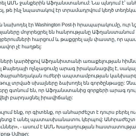
րել ԱՄՆ ջանքերին Աֆղանստանում: Նա պնդում է՝ ան
ել, թե ինչ նպատակով էր տրամադրվում կեղծ տեղեկա
ին նախոդել էր Washington Post-ի հրապարակումը, ուր նշ
աները մոլորեցրել են հանրությանը Աֆղանստանում
քբերումների հարցում և թաքցրել այն փաստը, որ պ
ավոր չէ հաղթել:
նների կարծիքով Աֆղանիստանի առաքելության հիմ
 Քայեդայի ոչնչացումը արագ իրականացվել է, սակա
 ծայրահեղական ուժերի ապստամբության կանխարգ
 թույլ տրված սխալները ձախողել են գործընթացը: Չն
ը գտնում են, որ Աֆղանստանից զորքերի արագ դու
ավելի բարդացնել իրավիճակը:
ւլում ենք, որ գիտենք, որ անհարժեշտ է դուրս բերել ու
պետք է անել պատասխանատու կերպով: Անհրաժեշտ
ւններ», - ասում է ԱՄՆ Խաղաղության հաստատությ
քոթ Սմիթը: