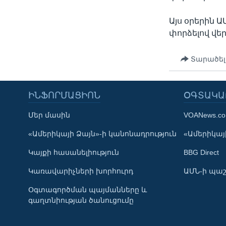
Այս օրերին 
փորձելով վե
Տարածել
ԻՆՖՈՐՄԱՑԻՈՆ
ՕԳՏԱԿԱ
Մեր մասին
VOANews.c
Learning English
«Ամերիկայի Ձայն»-ի կանոնադրություն
«Ամերիկայի
Կայքի հասանելիություն
BBG Direct
ՀԵՏԵՒԵՔ ՄԵԶ
Կառավարիչների խորհուրդ
ԱՄՆ-ի պաշ
Օգտագործման պայմանները և
գաղտնիության ծանուցումը
Լեզուներ