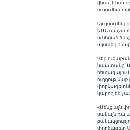
վնաս է հասց
ուսումնասիր
Այս լսումներ
ԱՄՆ պաշտոնյ
ունեցած ձեռ
այստեղ հնար
Վերլուծաբա
նպատակը՝ Ալ
հետագայում
ուղղությմաբ
փորձագետներ
կարող է է՛լ 
«Մենք այն փո
սակայն դա 
բանակցությո
փորձագետ Ս