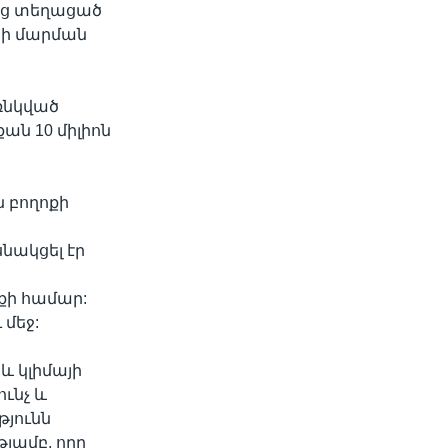
վեց տեղացած
հի մարման
բռնկված
ան 10 միլիոն
 բողոքի
սնակցել էր
քի համար:
մեջ:
և կլիմայի
ւնչ և
յունն
յամբ, որը