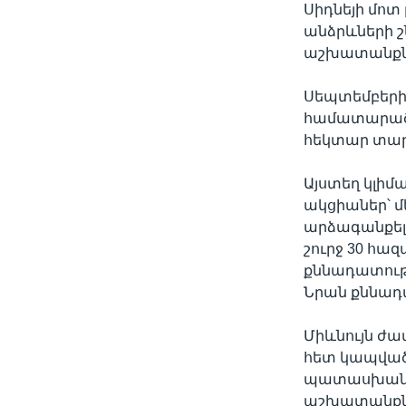
Սիդնեյի մոտ
անձրևների շ
աշխատանքն
Սեպտեմբերից
համատարած հ
հեկտար տար
Այստեղ կլիմ
ակցիաներ՝ 
արձագանքելու
շուրջ 30 հա
քննադատությ
Նրան քննադա
Միևնույն ժա
հետ կապված 
պատասխանատ
աշխատանքներ