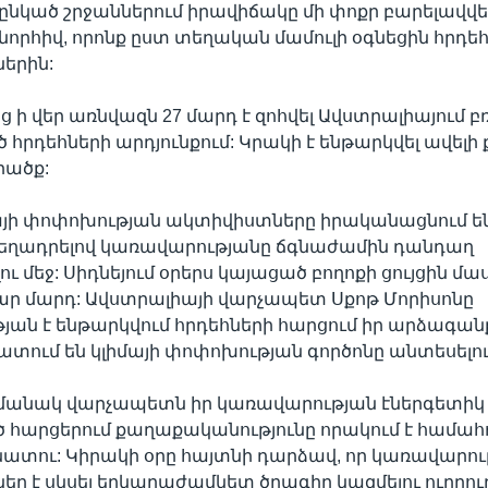
 ընկած շրջաններում իրավիճակը մի փոքր բարելավ
նորհիվ, որոնք ըստ տեղական մամուլի օգնեցին հրդե
երին:
 ի վեր առնվազն 27 մարդ է զոհվել Ավստրալիայում 
րդեհների արդյունքում: Կրակի է ենթարկվել ավելի ք
ածք:
այի փոփոխության ակտիվիստները իրականացնում են
մեղադրելով կառավարությանը ճգնաժամին դանդաղ
 մեջ: Սիդնեյում օրերս կայացած բողոքի ցույցին մա
զար մարդ: Ավստրալիայի վարչապետ Սքոթ Մորիսոնը
ան է ենթարկվում հրդեհների հարցում իր արձագան
տում են կլիմայի փոփոխության գործոնը անտեսելու 
մանակ վարչապետն իր կառավարության էներգետիկ 
հարցերում քաղաքականությունը որակում է համահո
ու: Կիրակի օրը հայտնի դարձավ, որ կառավարութ
 է սկսել երկարաժամկետ ծրագիր կազմելու ուղղութ