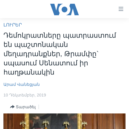
Մատչելի
հղումներ
անցնել
ԼՈՒՐԵՐ
հիմնական
ԳԼԽԱՎՈՐ ԷՋ
Դեմոկրատները պատրաստում
բովանդակությանը
ԼՈՒՐԵՐ
անցնել
են պաշտոնական
հիմնական
ՍՓՅՈՒՌՔ
մեղադրանքներ, Թրամփը`
բովանդակությանը
ՏԵՍԱՆՅՈՒԹԵՐ
սպասում Սենատում իր
հիմնական
բովանդակություն
հաղթանակին
ՖԻԼՄԵՐ
ՄԵՐ ՄԱՍԻՆ
ՖԻԼՄԵՐ
Արամ Վանեցյան
ՈՒԿՐԱԻՆԱԿԱՆ ՊԱՏԵՐԱԶՄ
IN ENGLISH
ՄԵՐ ՄԱՍԻՆ
10 Դեկտեմբեր, 2019
«ԱՄԵՐԻԿԱՅԻ ՁԱՅՆ»-Ի ԿԱՆՈՆԱԴՐՈՒԹՅՈՒՆ
Տարածել
Learning English
ԿԱՊ ՄԵԶ ՀԵՏ
ՀԵՏԵՒԵՔ ՄԵԶ