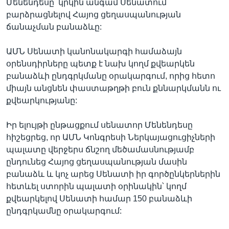
Մենենդեսը՝ կրկին անգամ Սենատում
բարձրացնելով Հայոց ցեղասպանության
ճանաչման բանաձևը:
ԱՄՆ Սենատի կանոնակարգի համաձայն
օրենսդիրները պետք է նախ կողմ քվեարկեն
բանաձևի ընդգրկմանը օրակարգում, որից հետո
միայն անցնեն փաստաթղթի բուն քննարկմանն ու
քվեարկությանը:
Իր ելույթի ընթացքում սենատոր Մենենդեսը
հիշեցրեց, որ ԱՄՆ Կոնգրեսի Ներկայացուցիչների
պալատը վերջերս ճնշող մեծամասնությամբ
ընդունեց Հայոց ցեղասպանության մասին
բանաձև և կոչ արեց Սենատի իր գործընկերներին
հետևել ստորին պալատի օրինակին՝ կողմ
քվեարկելով Սենատի համար 150 բանաձևի
ընդգրկամնը օրակարգում: