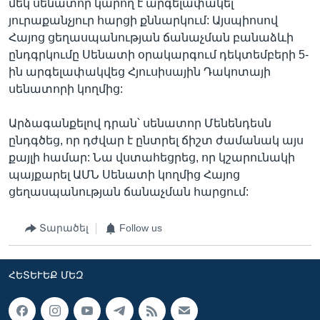
մեկ սենատոր կարող է արգելափակել
յուրաքանչյուր հարցի քննարկում: Այսպիոսով
Հայոց ցեղասպանության ճանաչման բանաձևի
ընդգրկումը Սենատի օրակարգում դեկտեմբերի 5-
ին արգելափակվեց Հյուսիսային Դակոտայի
սենատորի կողմից:
Արձագանքելով դրան՝ սենատոր Մենենդեսն
ընդգծեց, որ դժվար է ընտրել ճիշտ ժամանակ այս
քայլի համար: Նա վստահեցրեց, որ կշարունակի
պայքարել ԱՄՆ Սենատի կողմից Հայոց
ցեղասպանության ճանաչման հարցում:
Տարածել
Follow us
ՀԵՏԵՒԵՔ ՄԵԶ