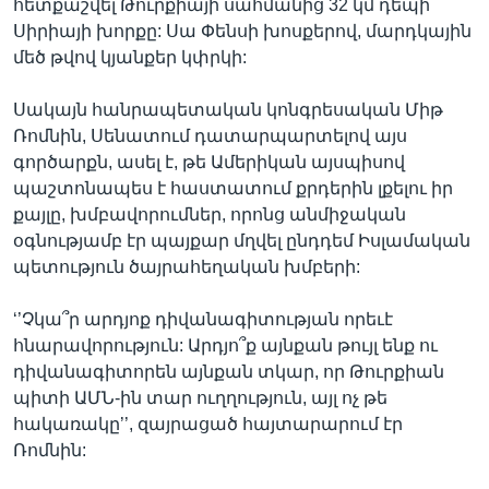
հետքաշվել Թուրքիայի սահմանից 32 կմ դեպի
Սիրիայի խորքը: Սա Փենսի խոսքերով, մարդկային
մեծ թվով կյանքեր կփրկի:
Սակայն հանրապետական կոնգրեսական Միթ
Ռոմնին, Սենատում դատարպարտելով այս
գործարքն, ասել է, թե Ամերիկան այսպիսով
պաշտոնապես է հաստատում քրդերին լքելու իր
քայլը, խմբավորումներ, որոնց անմիջական
օգնությամբ էր պայքար մղվել ընդդեմ Իսլամական
պետություն ծայրահեղական խմբերի:
‘’Չկա՞ր արդյոք դիվանագիտության որեւէ
հնարավորություն: Արդյո՞ք այնքան թույլ ենք ու
դիվանագիտորեն այնքան տկար, որ Թուրքիան
պիտի ԱՄՆ-ին տար ուղղություն, այլ ոչ թե
հակառակը’’, զայրացած հայտարարում էր
Ռոմնին: