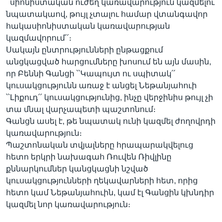
՝՝սիոնիստական ուժեղ կառավարություն կազմելու
նպատակաով, թույլ չտալու համար վտանգավոր
հակասիոնիստական կառավարության
կազմավորում՛՛։
Սակայն ընտրությունների ընթացքում
անցկացված հարցումները խոսում են այն մասին,
որ Բեննի Գանցի ՝՝Կապույտ ու սպիտակ՛՛
կուսակցությունն առաջ է անցել Նեթանյահուի
՝՝Լիքուդ՛՛ կուսակցությունից, ինչը վերջինիս թույլ չի
տա մնալ վարչապետի պաշտոնում։
Գանցն ասել է, թե նպատակ ունի կազմել ժողովրդի
կառավարություն։
Պաշտոնական տվյալները հրապարակվելուց
հետո երկրի նախագահ Ռուվեն Ռիվլինը
քննարկումներ կանցկացնի նշված
կուսակցությունների ղեկավարների հետ, որից
հետո կամ Նեթանյահուին, կամ էլ Գանցին կխնդիր
կազմել նոր կառավարություն։