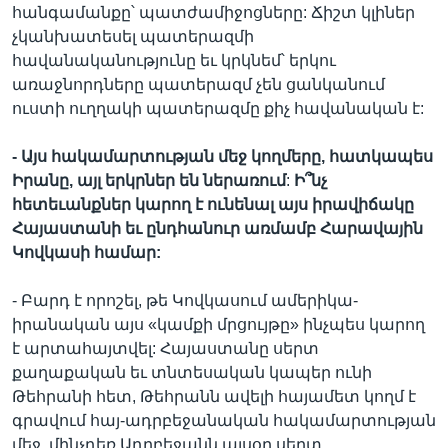
հանգամանքը՝ պատժամիջոցները: Ճիշտ կլիներ
չկանխատեսել պատերազմի
հավանականությունը եւ կրկնեմ՝ երկու
առաջնորդները պատերազմ չեն ցանկանում
ուստի ուղղակի պատերազմը քիչ հավանական է:
-
Այս
հակամարտության
մեջ
կողմերը
,
հատկապես
Իրանը
,
այլ
երկրներ
են
ներառում
:
Ի՞նչ
հետեւանքներ
կարող
է
ունենալ
այս
իրավիճակը
Հայաստանի
եւ
ընդհանուր
առմամբ
Հարավային
Կովկասի
համար
:
- Բարդ է որոշել, թե Կովկասում ամերիկա-
իրանական այս «կամքի մրցույթը» ինչպես կարող
է արտահայտվել: Հայաստանը սերտ
քաղաքական եւ տնտեսական կապեր ունի
Թեհրանի հետ, Թեհրանն ավելի հայամետ կողմ է
գրավում հայ-ադրբեջանական հակամարտության
մեջ, մինչդեռ Ադրբեջանն այսօր սերտ