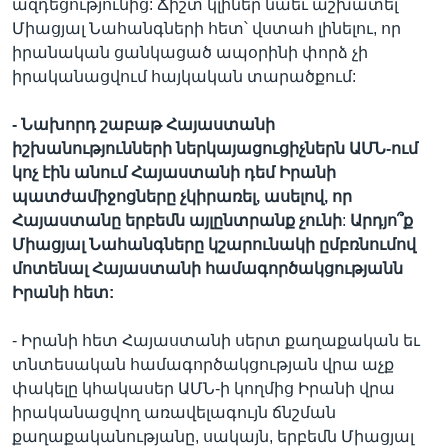
ազդեցությունից: Ճիշտ կլիներ նաեւ աշխատել
Միացյալ Նահանգների հետ՝ վստահ լինելու, որ
իրանական ցանկացած ապօրինի փորձ չի
իրականացվում հայկական տարածքում:
-
Նախորդ
շաբաթ
Հայաստանի
իշխանությունների
ներկայացուցիչներն
ԱՄՆ
-
ում
կոչ
էին
անում
Հայաստանի
դեմ
Իրանի
պատժամիջոցները
չկիրառել
,
ասելով
,
որ
Հայաստանը
երբեմն
այլընտրանք
չունի
:
Արդյո՞ք
Միացյալ
Նահանգները
կշարունակի
ըմբռնումով
մոտենալ
Հայաստանի
համագործակցությանն
Իրանի
հետ
:
- Իրանի հետ Հայաստանի սերտ քաղաքական եւ
տնտեսական համագործակցության վրա աչք
փակելը կհակասեր ԱՄՆ-ի կողմից Իրանի վրա
իրականացվող առավելագույն ճնշման
քաղաքականությանը, սակայն, երբեմն Միացյալ