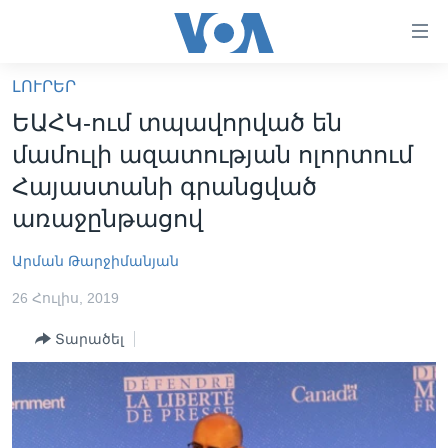
Մատչելի
հղումներ
անցնել
ԼՈՒՐԵՐ
հիմնական
ԳԼԽԱՎՈՐ ԷՋ
ԵԱՀԿ-ում տպավորված են
բովանդակությանը
ԼՈՒՐԵՐ
անցնել
մամուլի ազատության ոլորտում
հիմնական
ՍՓՅՈՒՌՔ
Հայաստանի գրանցված
բովանդակությանը
ՏԵՍԱՆՅՈՒԹԵՐ
առաջընթացով
հիմնական
բովանդակություն
ՖԻԼՄԵՐ
Արման Թարջիմանյան
ՄԵՐ ՄԱՍԻՆ
ՖԻԼՄԵՐ
26 Հուլիս, 2019
ՈՒԿՐԱԻՆԱԿԱՆ ՊԱՏԵՐԱԶՄ
IN ENGLISH
ՄԵՐ ՄԱՍԻՆ
Տարածել
«ԱՄԵՐԻԿԱՅԻ ՁԱՅՆ»-Ի ԿԱՆՈՆԱԴՐՈՒԹՅՈՒՆ
Learning English
ԿԱՊ ՄԵԶ ՀԵՏ
ՀԵՏԵՒԵՔ ՄԵԶ