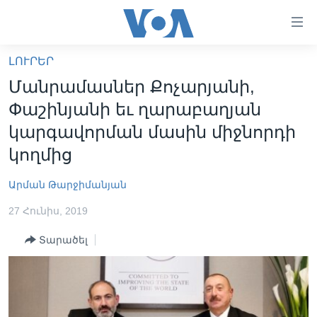
Մատչելի
հղումներ
անցնել
ԼՈՒՐԵՐ
հիմնական
ԳԼԽԱՎՈՐ ԷՋ
Մանրամասներ Քոչարյանի,
բովանդակությանը
ԼՈՒՐԵՐ
անցնել
Փաշինյանի եւ ղարաբաղյան
հիմնական
ՍՓՅՈՒՌՔ
կարգավորման մասին միջնորդի
բովանդակությանը
ՏԵՍԱՆՅՈՒԹԵՐ
կողմից
հիմնական
բովանդակություն
ՖԻԼՄԵՐ
Արման Թարջիմանյան
ՄԵՐ ՄԱՍԻՆ
ՖԻԼՄԵՐ
27 Հունիս, 2019
ՈՒԿՐԱԻՆԱԿԱՆ ՊԱՏԵՐԱԶՄ
IN ENGLISH
ՄԵՐ ՄԱՍԻՆ
Տարածել
«ԱՄԵՐԻԿԱՅԻ ՁԱՅՆ»-Ի ԿԱՆՈՆԱԴՐՈՒԹՅՈՒՆ
Learning English
ԿԱՊ ՄԵԶ ՀԵՏ
ՀԵՏԵՒԵՔ ՄԵԶ