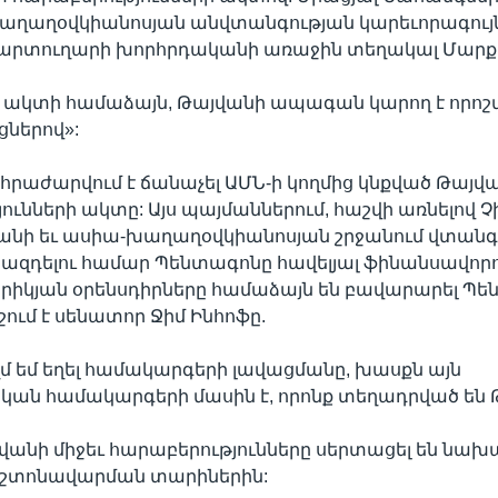
աղաղօվկիանոսյան անվտանգության կարեւորագույն 
արտուղարի խորհրդականի առաջին տեղակալ Մարք 
 ակտի համաձայն, Թայվանի ապագան կարող է որոշվ
ներով»:
րաժարվում է ճանաչել ԱՄՆ-ի կողմից կնքված Թայվ
ունների ակտը: Այս պայմաններում, հաշվի առնելով
վանի եւ ասիա-խաղաղօվկիանոսյան շրջանում վտան
կազդելու համար Պենտագոնը հավելյալ ֆինանսավորո
երիկյան օրենսդիրները համաձայն են բավարարել Պ
շում է սենատոր Ջիմ Ինհոֆը.
ղմ եմ եղել համակարգերի լավացմանը, խասքն այն
ն համակարգերի մասին է, որոնք տեղադրված են Թ
յվանի միջեւ հարաբերությունները սերտացել են նա
շտոնավարման տարիներին: