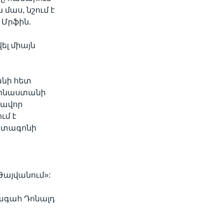
մաս, նշում է
Մրֆին.
ել միայն
անի հետ
 Չինաստանի
գավոր
ւմ է
ենտագոնի
այվանում»:
խագահ Դոնալդ