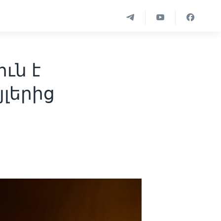
ւն է
լերից