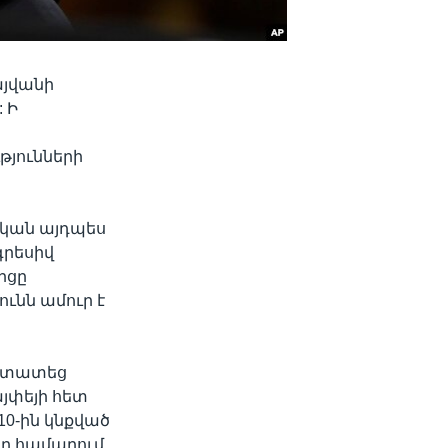
այվանի
 Ի
թյունների
ական այդպես
գրեսիվ
րցը
ւնն ամուր է
աստատեց
յփեյի հետ
10-ին կնքված
րը համարում