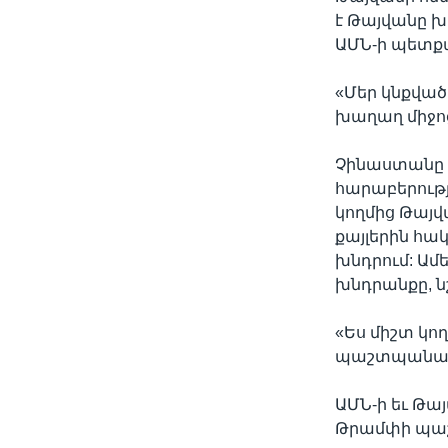
է Թայվանը խ
ԱՄՆ-ի պետք
«Մեր կնքված
խաղաղ միջոց
Չինաստանը հ
հարաբերությ
կողմից Թայ
քայլերին հա
խնդրում: Ամ
խնդրանքը, ն
«Ես միշտ կո
պաշտպանակա
ԱՄՆ-ի եւ Թա
Թրամփի պա