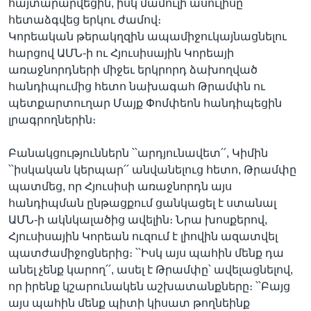
հայտարարվեցին, իսկ մամուլի ասուլիսը
հետաձգվեց երկու ժամով։
Կորեական թերակղզին ապամիջուկայնացնելու
հարցով ԱՄՆ-ի ու Հյուսիսային Կորեայի
առաջնորդների միջեւ երկրորդ ձախողված
հանդիպումից հետո նախագահ Թրամփն ու
պետքարտուղար Մայք Փոմփեոն հանդիպեցին
լրագրողներին։
Բանակցություններն ՝՝արդյունավետ՛՛, Կիմին
՝՝իսկական կերպար՛՛ անվանելուց հետո, Թրամփը
պատմեց, որ Հյուսիսի առաջնորդն այս
հանդիպման ընթացքում ցանկացել է ստանալ
ԱՄՆ-ի ակնկալածից ավելին։ Նրա խոսքերով,
Հյուսիսային Կորեան ուզում է լիովին ազատվել
պատժամիջոցներից։ ՝՝Իսկ այս պահին մենք դա
անել չենք կարող՛՛, ասել է Թրամփը՝ ավելացնելով,
որ իրենք կշարունակեն աշխատանքները։ ՝՝Բայց
այս պահին մենք պիտի կիսատ թողնեինք