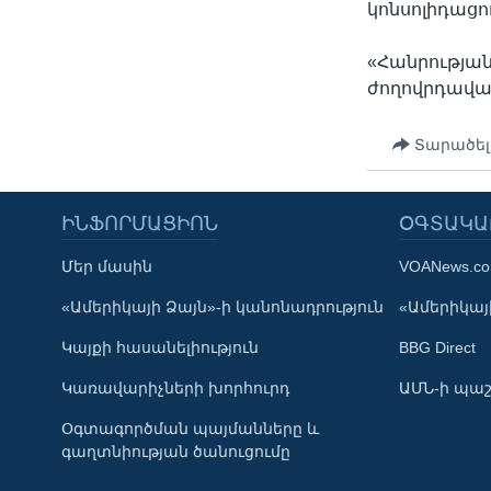
կոնսոլիդաց
«Հանրության
ժողովրդավար
Տարածել
ԻՆՖՈՐՄԱՑԻՈՆ
ՕԳՏԱԿԱ
Մեր մասին
VOANews.c
Learning English
«Ամերիկայի Ձայն»-ի կանոնադրություն
«Ամերիկայի
Կայքի հասանելիություն
BBG Direct
ՀԵՏԵՒԵՔ ՄԵԶ
Կառավարիչների խորհուրդ
ԱՄՆ-ի պաշ
Օգտագործման պայմանները և
գաղտնիության ծանուցումը
Լեզուներ