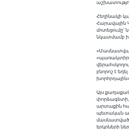
աշխատությո
Հեղինակի կ
Հարավային 
մոտեցումը՝
նկատմամբ իր
«Մասնատված
«պառակտիր,
վերահսկողո
բնորոշ է եղե
խորհրդային» 
Այս քաղաքա
փորձագետի,
արտաքին հա
պետական ան
մասնատված տ
երկրների նե