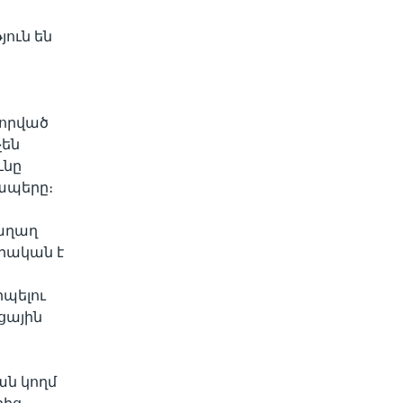
ուն են
վորված
չեն
ւնը
կապերը։
աղաղ
րական է
իպելու
ցային
ան կողմ