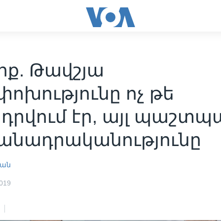
իք. Թավշյա
ոխությունը ոչ թե
դրվում էր, այլ պաշտպ
անադրականությունը
յան
019