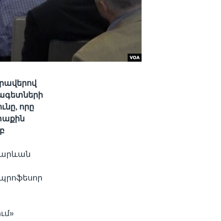
հրավերով
ձագետների
նը, որը
տաքին
բ
հարևան
 պրոֆեսոր
ւմ»