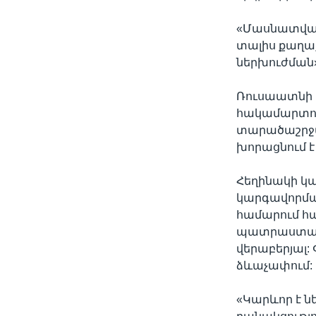
«Մասնատված
տալիս քաղա
ներխուժման»
Ռուսաատնի կ
հակամարտութ
տարածաշրջա
խորացնում է
Հեղինակի կ
կարգավորման
համարում հ
պատրաստակամ
վերաբերյալ:
ձևաչափում:
«Կարևոր է ն