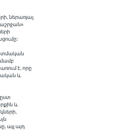
ի, ներառյալ
ծաշրջան»
ների
ցումը:
պատմական
տմամբ
ում է, որը
ւսական և
 ըստ
րքին և
կների,
յն
, այլ այդ