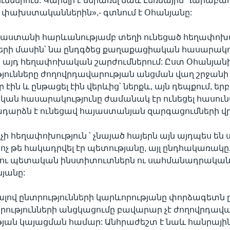
ւններում: Կարելի է ներառել նաև Լեռնային Ղարաբա
 փախստականներին»,- գտնում է Օհանյանը:
ւսաստանի հարևանությամբ տեղի ունեցած հեղափո
երի մասին՝ նա ընդգծեց քաղաքացիական հասարակ
 այդ հեղափոխական շարժումներում: Ըստ Օհանյանի
յունները ժողովրդավարության անցման վաղ շրջանի
 էին և ընթացել էին վերևից՝ ներքև, այն դեպքում, ե
ն հասարակությունը ժամանակ էր ունեցել հասուն
դարձն է ունեցավ հայաստանյան զարգացումների վ
ոչի հեղափոխություն ՝ չնայած հայերն այն այդպես են 
ն ոչ թե հակադրվել էր պետությանը, այլ ընդհակառակը
ւ պետական ինստիտուտներն ու սահմանադրականութ
նյանը:
ով ընտրությունների կարևորությանը փորձագետն ըն
տրությունների անցկացումը բավարար չէ ժողովրդա
յան կայացման համար: Անհրաժեշտ է նաև հանրայի