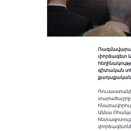
Ռազմավարակ
փորձագետ Ան
հեղինակութ
գիտական տե
քաղաքականո
Ռուսաստանի
տարածաշրջ
հնարավորութ
Աննա Օհանյ
հետազոտությ
փորձագետնե