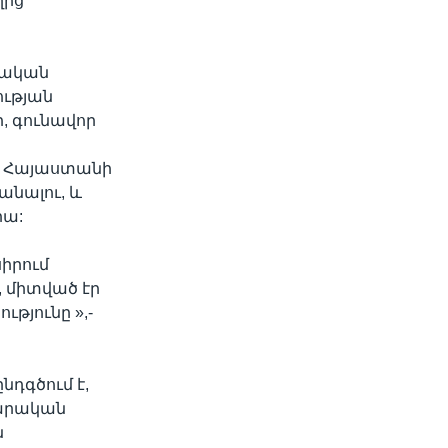
ղից
խական
ության
, գունավոր
րբ Հայաստանի
անալու, և
րա:
սիրում
, միտված էր
յունը »,-
դգծում է,
վարական
ն