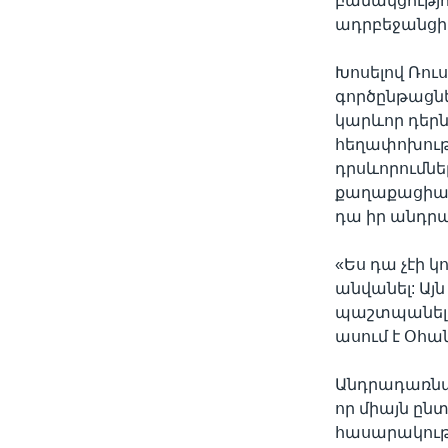
բանակցությո
ադրբեջանցի
Խոսելով Ռո
գործընթացն
կարևոր դերն
հեղափոխութ
դրսևորումներ
քաղաքացիակա
դա իր անդրա
«Ես դա չէի կ
անվանել: Այ
պաշտպանելո
ասում է Օհա
Անդրադառնալ
որ միայն ըն
հասարակութ