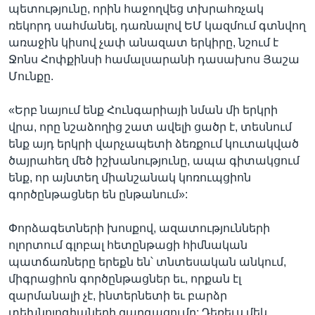
պետությունը, որին հաջողվեց տխրահռչակ
ռեկորդ սահմանել, դառնալով ԵՄ կազմում գտնվող
առաջին կիսով չափ անազատ երկիրը, նշում է
Ջոնս Հոփքինսի համալսարանի դասախոս Յաշա
Մունքը.
«Երբ նայում ենք Հունգարիայի նման մի երկրի
վրա, որը նշաձողից շատ ավելի ցածր է, տեսնում
ենք այդ երկրի վարչապետի ձեռքում կուտակված
ծայրահեղ մեծ իշխանությունը, ապա գիտակցում
ենք, որ այնտեղ միանշանակ կոռուպցիոն
գործընթացներ են ընթանում»:
Փորձագետների խոսքով, ազատությունների
ոլորտում գլոբալ հետընթացի հիմնական
պատճառները երեքն են՝ տնտեսական անկում,
միգրացիոն գործընթացներ եւ, որքան էլ
զարմանալի չէ, ինտերնետի եւ բարձր
տեխնոլոգիաների զարգացումը: Դեռեւս մեկ