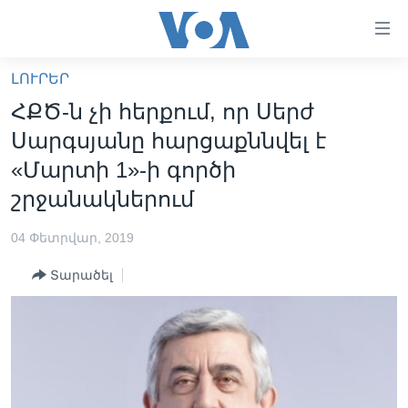
Մատչելի
հղումներ
անցնել
ԼՈՒՐԵՐ
հիմնական
ԳԼԽԱՎՈՐ ԷՋ
ՀՔԾ-ն չի հերքում, որ Սերժ
բովանդակությանը
ԼՈՒՐԵՐ
անցնել
Սարգսյանը հարցաքննվել է
հիմնական
ՍՓՅՈՒՌՔ
«Մարտի 1»-ի գործի
բովանդակությանը
ՏԵՍԱՆՅՈՒԹԵՐ
շրջանակներում
հիմնական
բովանդակություն
ՖԻԼՄԵՐ
04 Փետրվար, 2019
ՄԵՐ ՄԱՍԻՆ
ՖԻԼՄԵՐ
Տարածել
ՈՒԿՐԱԻՆԱԿԱՆ ՊԱՏԵՐԱԶՄ
IN ENGLISH
ՄԵՐ ՄԱՍԻՆ
«ԱՄԵՐԻԿԱՅԻ ՁԱՅՆ»-Ի ԿԱՆՈՆԱԴՐՈՒԹՅՈՒՆ
Learning English
ԿԱՊ ՄԵԶ ՀԵՏ
ՀԵՏԵՒԵՔ ՄԵԶ