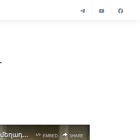
ւ
ԱՄՆ-ի նախագահը հերքում է ռուսների համար աշխատելու մասին մեղադրանքները
EMBED
SHARE