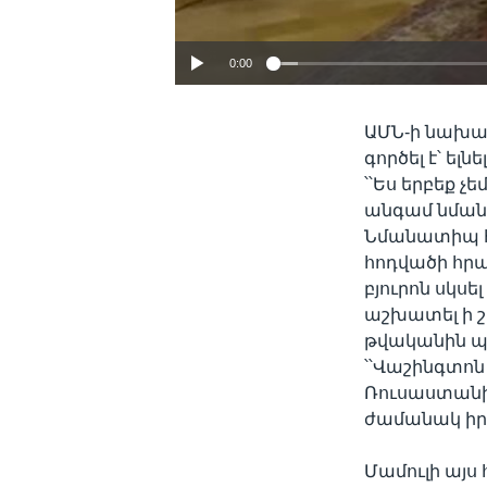
0:00
ԱՄՆ-ի նախագ
գործել է՝ ել
՝՝Ես երբեք չ
անգամ նման հ
Նմանատիպ հար
հոդվածի հրա
բյուրոն սկսե
աշխատել ի շ
թվականին պա
՝՝Վաշինգտոն
Ռուսաստանի
ժամանակ իրե
Մամուլի այս