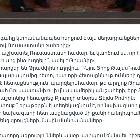
ահը կտրականապես հերքում է այն մեղադրանքները
նելով Ռուսաստանի շահերից։
եմ աշխատել Ռուսաստանի համար, եւ կարծում եմ, որ հ
արց ինձ ուղղելը՛՛, ասել է Թրամփը։
ցեր են Թրամփին ուղղվում ՝՝-Նյու Յորք Թայմս՛՛-ում
պարակումից հետո, ըստ որի Հետաքննությունների 
լ է հետաքննություն՝ պարզելու համար, թե արդյոք Թր
ահ Ռուսաստանի ու ի վնաս ամերիկյան շահերի, երբ 
շտոնից հեռացրեց Բյուրոյի տնօրեն Ջեյմս Քոմիին։
 փոսթ՛՛ օրաթերթն էլ տեղեկացնում է, որ նախագահը 
 նախագահի հետ անցկացված մի քանի հանդիպում
նց զրույցների մասին մանրամասները։
 հաղորդագրություններն այսօր ստիպում են նաեւ հիշե