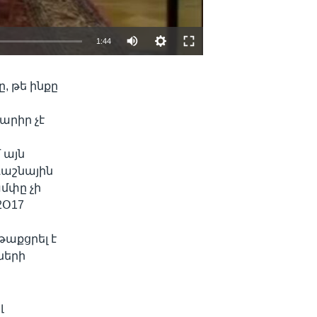
1:44
EMBED
SHARE
, թե ինքը
արիր չէ
 այն
դաշնային
ամփը չի
2Օ17
թաքցրել է
ների
լ