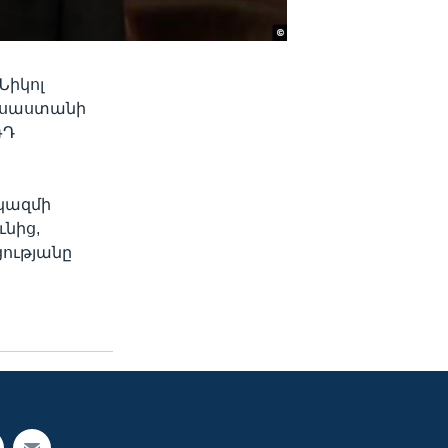
իկոլ
ուսաստանի
ՌԴ
կազմի
նից,
ությանը