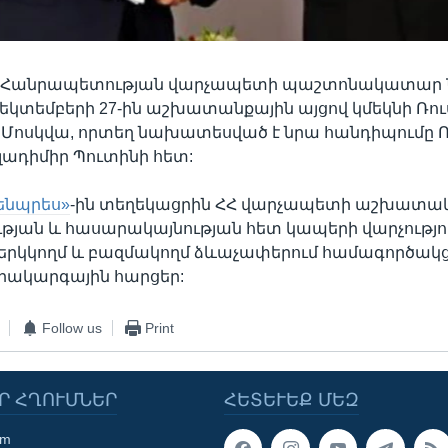
 Հանրապետության վարչապետի պաշտոնակատար Ն
դեկտեմբերի 27-ին աշխատանքային այցով կմեկնի Ռ
՝ Մոսկվա, որտեղ նախատեսված է նրա հանդիպումը 
ադիմիր Պուտինի հետ:
ենպրես»
-ին տեղեկացրին ՀՀ վարչապետի աշխատա
յան և հասարակայնության հետ կապերի վարչությու
 երկկողմ և բազմակողմ ձևաչափերում համագործակց
րակարգային հարցեր:
Follow us
Print
Ր ՀՂՈՒՄՆԵՐ
ՀԵՏԵՒԵՔ ՄԵԶ
om