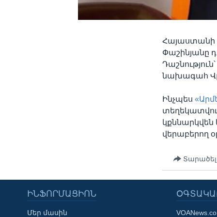
Հայաստանի
Փաշինյանը 
Դաշնություն
նախագահ Վլ
Ինչպես
«Արմ
տեղեկատվութ
կքննարկվեն
վերաբերող օ
Տարածել
ԻՆՖՈՐՄԱՑԻՈՆ
ՕԳՏԱԿԱ
Մեր մասին
VOANews.c