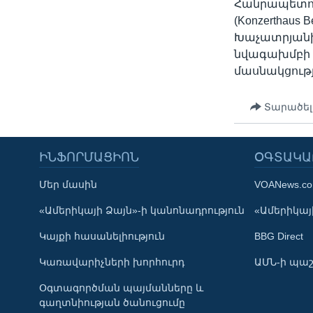
Հանրապետու
(Konzerthaus
Խաչատրյանի 
նվագախմբի 
մասնակցութ
Տարածել
ԻՆՖՈՐՄԱՑԻՈՆ
ՕԳՏԱԿԱ
Մեր մասին
VOANews.c
Learning English
«Ամերիկայի Ձայն»-ի կանոնադրություն
«Ամերիկայի
Կայքի հասանելիություն
BBG Direct
ՀԵՏԵՒԵՔ ՄԵԶ
Կառավարիչների խորհուրդ
ԱՄՆ-ի պաշ
Օգտագործման պայմանները և
գաղտնիության ծանուցումը
Լեզուներ