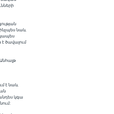
ւնների
ության
ինչպես նաև
տկապես
 է ծավալում
Անհալթ
ի
մ է նաև
կան
անդես կգա
նում: