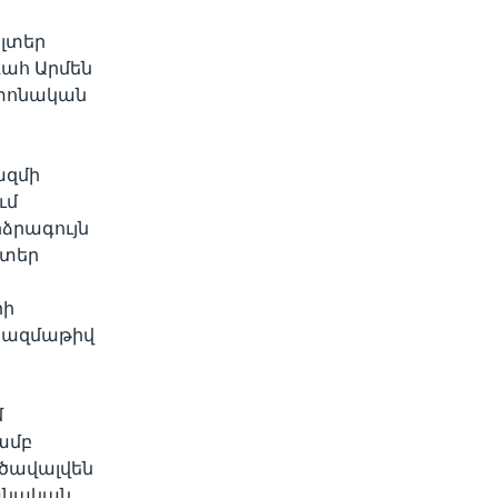
լտեր
ահ Արմեն
շտոնական
ազմի
ւմ
ձրագույն
լտեր
րի
 բազմաթիվ
մ
ամբ
կծավալվեն
մանական