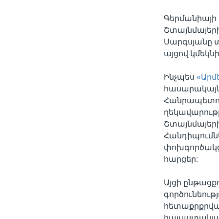
Գերմանիայի
Շտայնմայեր
Սարգսյանը տ
այցով կմեկն
Ինչպես
«Արմ
հասարակայնո
Հանրապետու
ղեկավարությ
Շտայնմայերի
Հանդիպումնե
փոխգործակց
հարցեր:
Այցի ընթաց
գործունեութ
հետաքրքրվա
հայաստանյան