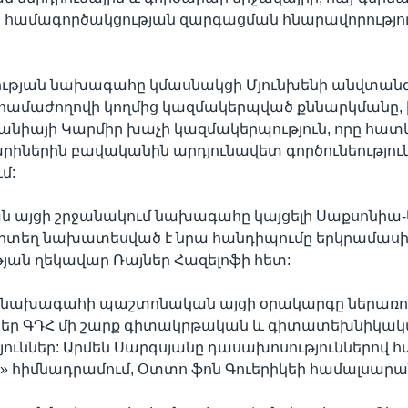
համագործակցության զարգացման հնարավորությո
թյան նախագահը կմասնակցի Մյունխենի անվտանգ
 համաժողովի կողմից կազմակերպված քննարկմանը, 
մանիայի Կարմիր խաչի կազմակերպություն, որը հա
արիներին բավականին արդյունավետ գործունեություն
մ:
 այցի շրջանակում նախագահը կայցելի Սաքսոնիա-
որտեղ նախատեսված է նրա հանդիպումը երկրամաս
յան ղեկավար Ռայներ Հազելոֆի հետ:
նախագահի պաշտոնական այցի օրակարգը ներառու
ւններ ԳԴՀ մի շարք գիտակրթական և գիտատեխնիկա
ւններ: Արմեն Սարգսյանը դասախոսություններով հ
» հիմնադրամում, Օտտո ֆոն Գուերիկեի համալսարա