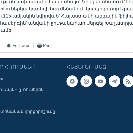
թյան նախագահը հանրահայտ Կոնցերտհաուս Բեռլ
 Berlin) ներկա կգտնվի հայ մեծանուն կոմպոզիտոր Արա
115-ամյակին նվիրված՝ Հայաստանի ազգային ֆիլհ
համերգին՝ անվանի ջութակահար Սերգեյ Խաչատրյ
յամբ:
Follow us
Print
Ր ՀՂՈՒՄՆԵՐ
ՀԵՏԵՒԵՔ ՄԵԶ
om
 Ձայն»-ը՝ ռուսերեն
տոնական դիրքորոշումը