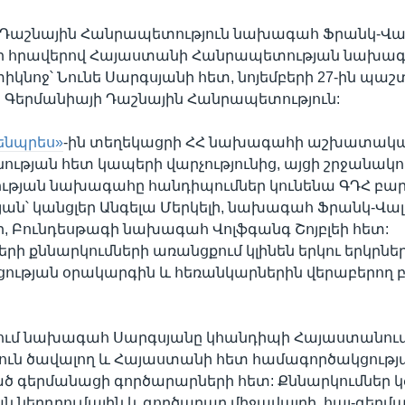
 Դաշնային Հանրապետություն նախագահ Ֆրանկ-Վա
ի հրավերով Հայաստանի Հանրապետության նախագ
իկնոջ՝ Նունե Սարգսյանի հետ, նոյեմբերի 27-ին պա
ի Գերմանիայի Դաշնային Հանրապետություն:
ենպրես»
-ին տեղեկացրի ՀՀ նախագահի աշխատակ
ւթյան հետ կապերի վարչությունից, այցի շրջանակո
թյան նախագահը հանդիպումներ կունենա ԳԴՀ բար
ան՝ կանցլեր Անգելա Մերկելի, նախագահ Ֆրանկ-Վա
, Բունդեսթագի նախագահ Վոլֆգանգ Շոյբլեի հետ:
րի քննարկումների առանցքում կլինեն երկու երկրնե
ության օրակարգին և հեռանկարներին վերաբերող
քում նախագահ Սարգսյանը կհանդիպի Հայաստանու
յուն ծավալող և Հայաստանի հետ համագործակցությ
ծ գերմանացի գործարարների հետ: Քննարկումներ 
 ներդրումային և գործարար միջավայրի, հայ-գեր