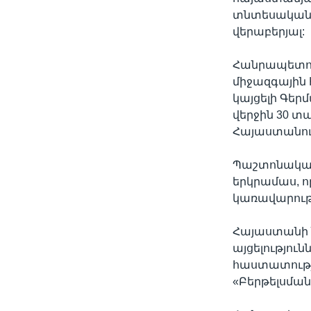
տնտեսական 
վերաբերյալ:
Հանրապետու
միջազգային
կայցելի Գեր
վերջին 30 տ
Հայաստանու
Պաշտոնական
երկրամաս, 
կառավարութ
Հայաստանի 
այցելությո
հաստատությո
«Բերթելսման