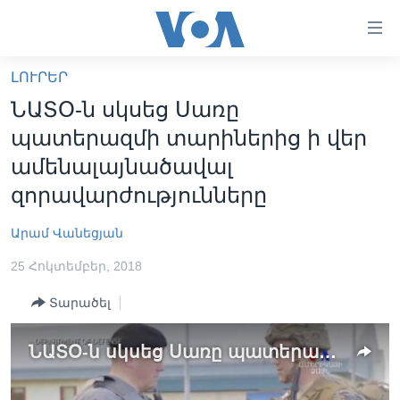
Մատչելի
հղումներ
անցնել
ԼՈՒՐԵՐ
հիմնական
ԳԼԽԱՎՈՐ ԷՋ
ՆԱՏՕ-ն սկսեց Սառը
բովանդակությանը
ԼՈՒՐԵՐ
անցնել
պատերազմի տարիներից ի վեր
հիմնական
ՍՓՅՈՒՌՔ
ամենալայնածավալ
բովանդակությանը
ՏԵՍԱՆՅՈՒԹԵՐ
զորավարժությունները
հիմնական
բովանդակություն
ՖԻԼՄԵՐ
Արամ Վանեցյան
ՄԵՐ ՄԱՍԻՆ
ՖԻԼՄԵՐ
25 Հոկտեմբեր, 2018
ՈՒԿՐԱԻՆԱԿԱՆ ՊԱՏԵՐԱԶՄ
IN ENGLISH
ՄԵՐ ՄԱՍԻՆ
Տարածել
«ԱՄԵՐԻԿԱՅԻ ՁԱՅՆ»-Ի ԿԱՆՈՆԱԴՐՈՒԹՅՈՒՆ
Learning English
ՆԱՏՕ-ն սկսեց Սառը պատերազմի տարիներից ի վեր ամենալայնածավալ զորավարժությունները
ԿԱՊ ՄԵԶ ՀԵՏ
ՀԵՏԵՒԵՔ ՄԵԶ