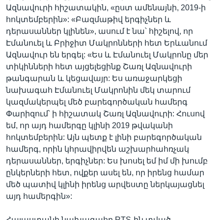
Ազնավուրի հիշատակին, «ըստ ամենայնի, 2019-ի
հոկտեմբերին»: «Բազմաթիվ երգիչներ և
դերասաններ կլինեն», ասում է նա՝ հիշելով, որ
Էմանուել և Բրիջիտ Մակրոնների հետ Երևանում
Ազնավուր են երգել: «Ես և Էմանուել Մակրոնը մեր
տիկինների հետ այցելեցինք Շառլ Ազնավուրի
թանգարան և կեցավայր: Ես առաջարկեցի
նախագահ Էմանուել Մակրոնին մեկ տարում
կազմակերպել մեծ բարեգործական համերգ
Փարիզում՝ ի հիշատակ Շառլ Ազնավուրի: Հուսով
եմ, որ այդ համերգը կլինի 2019 թվականի
հոկտեմբերին: Այն պետք է լինի բարեգործական
համերգ, որին կհրավիրվեն աշխարհահռչակ
դերասաններ, երգիչներ: Ես խոսել եմ իմ մի խումբ
ընկերների հետ, ովքեր ասել են, որ իրենց համար
մեծ պատիվ կլինի իրենց արվեստը ներկայացնել
այդ համերգին»:
Հայաստանի նախագահը RTS-ին տված