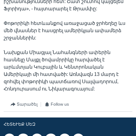
իշխանությունների հետ: Շատ շուտով կայցելեմ
Ֆլորիդա», - հայտարարել է Թրամփը:
Փոթորիկի հետևանքով առաջացած ջրհեղեը ևս
մեծ վնասներ է հասցրել ամերիկյան ափամերձ
շրջաններին:
Նախքան Միացյալ Նահանգների ափերին
հասնելը Մայքլ ծովամրրիկը հարվածել է
արևմտյան Կուբային և Կենտրոնական
Ամերիկայի մի հատվածի: Առնվազն 13 մարդ է
զոհվել փոթորիկի պատճառով Սալվադորում,
Հոնդուրասում ու Նիկարագուայում:
Տարածել
Follow us
ՀԵՏԵՒԵՔ ՄԵԶ