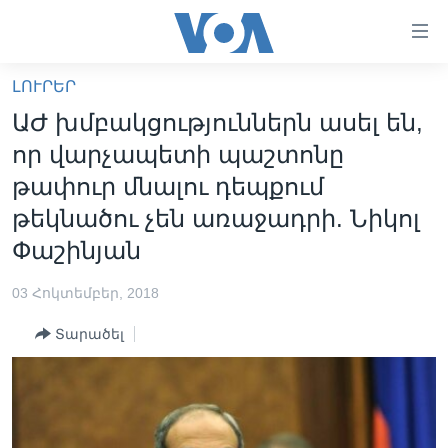
Մատչելի
հղումներ
անցնել
ԼՈՒՐԵՐ
հիմնական
ԳԼԽԱՎՈՐ ԷՋ
ԱԺ խմբակցություններն ասել են,
բովանդակությանը
ԼՈՒՐԵՐ
անցնել
որ վարչապետի պաշտոնը
հիմնական
ՍՓՅՈՒՌՔ
թափուր մնալու դեպքում
բովանդակությանը
ՏԵՍԱՆՅՈՒԹԵՐ
թեկնածու չեն առաջադրի. Նիկոլ
հիմնական
բովանդակություն
Փաշինյան
ՖԻԼՄԵՐ
ՄԵՐ ՄԱՍԻՆ
ՖԻԼՄԵՐ
03 Հոկտեմբեր, 2018
ՈՒԿՐԱԻՆԱԿԱՆ ՊԱՏԵՐԱԶՄ
IN ENGLISH
ՄԵՐ ՄԱՍԻՆ
Տարածել
«ԱՄԵՐԻԿԱՅԻ ՁԱՅՆ»-Ի ԿԱՆՈՆԱԴՐՈՒԹՅՈՒՆ
Learning English
ԿԱՊ ՄԵԶ ՀԵՏ
ՀԵՏԵՒԵՔ ՄԵԶ