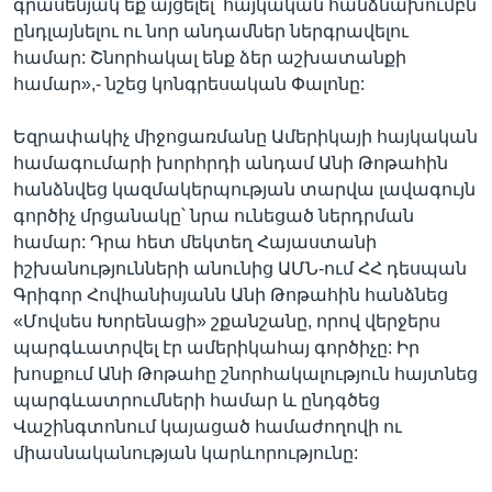
գրասենյակ եք այցելել՝ հայկական հանձնախումբն
ընդլայնելու ու նոր անդամներ ներգրավելու
համար: Շնորհակալ ենք ձեր աշխատանքի
համար»,- նշեց կոնգրեսական Փալոնը:
Եզրափակիչ միջոցառմանը Ամերիկայի հայկական
համագումարի խորհրդի անդամ Անի Թոթահին
հանձնվեց կազմակերպության տարվա լավագույն
գործիչ մրցանակը՝ նրա ունեցած ներդրման
համար: Դրա հետ մեկտեղ Հայաստանի
իշխանությունների անունից ԱՄՆ-ում ՀՀ դեսպան
Գրիգոր Հովհանիսյանն Անի Թոթահին հանձնեց
«Մովսես Խորենացի» շքանշանը, որով վերջերս
պարգևատրվել էր ամերիկահայ գործիչը: Իր
խոսքում Անի Թոթահը շնորհակալություն հայտնեց
պարգևատրումների համար և ընդգծեց
Վաշինգտոնում կայացած համաժողովի ու
միասնականության կարևորությունը: