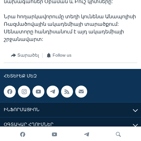
նախագահներ Օբաման և Բուշ կրտսերը:
Նրա հողարկավորումը տեղի կունենա Անապոլիսի
Ռազմածովային ակադեմիայի տարածքում:
Սենատորը հանդիսանում է այդ ակադեմիայի
շրջանավարտ:
Տարածել
Follow us
ՀԵՏԵՒԵՔ ՄԵԶ
ԻՆՖՈՐՄԱՑԻՈՆ
ՕԳՏԱԿԱՐ ՀՂՈՒՄՆԵՐ