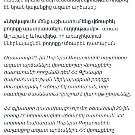
են նրան կալանքից ազատ արձակել:
«
Ներկայումս
մենք
աշխատում
ենք
վճռաբեկ
բողոքը
պատրաստելու
ուղղությամբ»
,- ասաց
Ալումյանը և հավելեց, որ առաջիկայում
կներկայացնեն բողոքը Վճռաբեկ դատարան:
Օգոստոսի 21-
ին
Ռոբերտ
Քոչարյանին
կալանքից
ազատ
արձակելու
վերաբերյալ
Վերաքննիչ
դատարանի
որոշման
դեմ
ՀՀ
Գլխավոր
դատախազության
ներկայացրած
բողոքը
մուտքագրվել
է
Վճռաբեկ
դատարան
, որը
եռամսյա ժամկետում որոշում է վարույթ ընդունելը:
ՀՀ գլխավոր դատախազությունը օգոստոսի 20-ին
բողոք էր ներկայացնել Վճռաբեկ դատարան` ՀՀ
երկրորդ նախագահ Ռոբերտ Քոչարյանին
կալանքից ազատ արձակելու ՀՀ վերաքննիչ