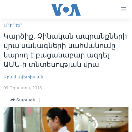
Մատչելի
հղումներ
անցնել
ԼՈՒՐԵՐ
հիմնական
ԳԼԽԱՎՈՐ ԷՋ
Կարծիք. Չինական ապրանքների
բովանդակությանը
ԼՈՒՐԵՐ
անցնել
վրա սակագների սահմանումը
հիմնական
ՍՓՅՈՒՌՔ
կարող է բացասաբար ազդել
բովանդակությանը
ՏԵՍԱՆՅՈՒԹԵՐ
ԱՄՆ-ի տնտեսության վրա
հիմնական
բովանդակություն
ՖԻԼՄԵՐ
Արամ Ավետիսյան
ՄԵՐ ՄԱՍԻՆ
ՖԻԼՄԵՐ
09 Օգոստոս, 2018
ՈՒԿՐԱԻՆԱԿԱՆ ՊԱՏԵՐԱԶՄ
IN ENGLISH
ՄԵՐ ՄԱՍԻՆ
Տարածել
«ԱՄԵՐԻԿԱՅԻ ՁԱՅՆ»-Ի ԿԱՆՈՆԱԴՐՈՒԹՅՈՒՆ
Learning English
ԿԱՊ ՄԵԶ ՀԵՏ
ՀԵՏԵՒԵՔ ՄԵԶ