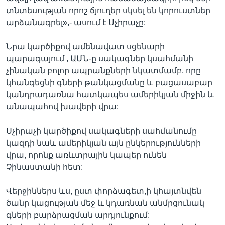
տնտեսության որոշ ճյուղեր սկսել են կորուստներ
արձանագրել»,- ասում է Սչիրաչը:
Նրա կարծիքով ամենավատ սցենարի
պարագայում , ԱՄՆ-ը սակագներ կսահմանի
չինական բոլոր ապրանքների նկատմամբ, որը
կհանգեցնի գների թանկացմանը և բացասաբար
կանդրադառնա հատկապես ամերիկյան միջին և
անապահով խավերի վրա:
Սչիրաչի կարծիքով սակագների սահմանումը
կազդի նաև ամերիկյան այն ընկերությունների
վրա, որոնք առևտրային կապեր ունեն
Չինաստանի հետ:
Վերջիններս ևս, ըստ փորձագետ,ի կհայտնվեն
ծանր կացության մեջ և կդառնան անմրցունակ
գների բարձրացման արդյունքում: