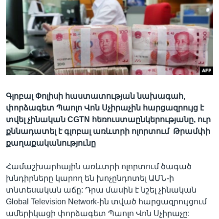
Լեզուներ
Գլոբալ Փոլիսի հաստատության նախագահ,
փորձագետ Պաոլո Վոն Սչիրաչին հարցազրույց է
տվել չինական CGTN հեռուստաընկերությանը, ուր
քննադատել է գլոբալ առևտրի ոլորտում Թրամփի
քաղաքականությունը
Համաշխարհային առևտրի ոլորտում ծագած
խնդիրները կարող են խոչընդոտել ԱՄՆ-ի
տնտեսական աճը: Դրա մասին է նշել չինական
Global Television Network-ին տված հարցազրույցում
ամերիկացի փորձագետ Պաոլո Վոն Սչիրաչը: