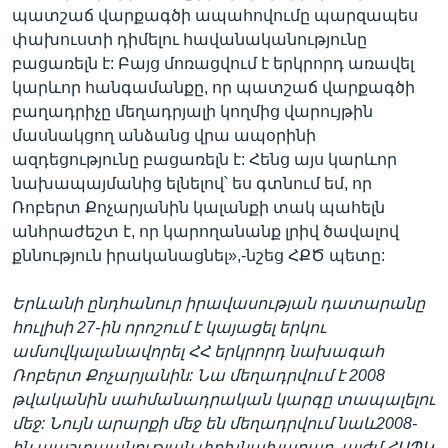
պատշաճ վարքագծի ապահովումը պարզապես
փախուստի դիմելու հավանականությունը
բացառելն է: Բայց մոռացվում է երկրորդ առավել
կարևոր հանգամանքը, որ պատշաճ վարքագծի
բաղադրիչը մեղադրյալի կողմից վարույթին
մասնակցող անձանց վրա ապօրինի
ազդեցությունը բացառելն է: Հենց այս կարևոր
նախապայմանից ելնելով՝ ես գտնում եմ, որ
Ռոբերտ Քոչարյանին կալանքի տակ պահելն
անհրաժեշտ է, որ կարողանանք լրիվ ծավալով
քննություն իրականացնել»,-նշեց ՀՔԾ պետը:
Երևանի
ընդհանուր
իրավասության
դատարանը
հուլիսի 27-ին
որոշում է կայացել երկու
ամսով
կալանավորել
ՀՀ երկրորդ նախագահ
Ռոբերտ
Քոչարյանին
:
Նա
մեղադրվում
է
2008
թվականին
սահմանադրական
կարգը
տապալելու
մեջ
:
Նույն
արարքի
մեջ
են
մեղադրվում
նաև
2008-
ին
պաշտպանության
փոխնախարար
,
այժմ
ՀԱՊԿ