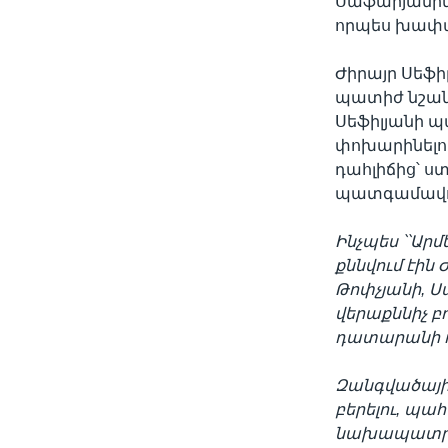
Սաֆարյանին
որպես խափա
Ժիրայր Սեֆի
պատիժ նշանա
Սեֆիլյանի 
փոխարինելո
դահլիճից՝ ս
պատգամավոր
Ինչպես ՝՝Ար
քննվում էին
Թոփչյանի, Ս
վերաքննիչ բ
դատարանի դ
Զանգվածայի
բերելու, պահ
նախապատրա