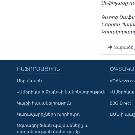
Սեֆիլյանը դ
Գևորգ Սաֆա
Ներսես Պողոս
Կիրակոսյան
Տարածել
ԻՆՖՈՐՄԱՑԻՈՆ
ՕԳՏԱԿԱ
Մեր մասին
VOANews.c
Learning English
«Ամերիկայի Ձայն»-ի կանոնադրություն
«Ամերիկայի
Կայքի հասանելիություն
BBG Direct
ՀԵՏԵՒԵՔ ՄԵԶ
Կառավարիչների խորհուրդ
ԱՄՆ-ի պաշ
Օգտագործման պայմանները և
գաղտնիության ծանուցումը
Լեզուներ