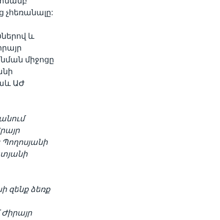
ատմամբ
 չհեռանալը:
ներով և
իրայր
նման միջոցը
անի
նաև ԱԺ
րանում
Հրայր
ս Պողոսյանի
ատյանի
 զենք ձեռք
Ժիրայր