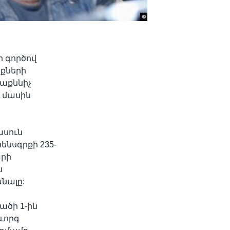
ի գործով
քների
րաքննիչ
 մասին
ասուն
ենսգրքի 235-
արի
ս
նալը:
ածի 1-ին
ևորգ