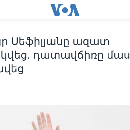
յր Սեֆիլյանը ազատ
կվեց. դատավճիռը մա
նվեց