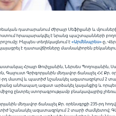
րեական դատարանում Ժիրայր Սեֆիլյանի և մյուսներ
ստում հրապարակվել է նրանց պաշտպանների բողո
որոշումը: Ինչպես տեղեկացնում է
«Արմենպրես»
-ը, Վե
այացրել է դատավճիռները մասնակիորեն բեկանելու
բաստանյալ Հրայր Թոփչյանին, Ներսես Պողոսյանին, Ս
ն, Գալուստ Գրիգորյանին մեղավոր ճանաչել ՀՀ Քր. օր
2-րդ մասով և պատիժ նշանակել ազատազրկում 2 տ
Նրանց անհապաղ ազատ արձակել կալանքից և որպե
իջոց ընտրել ստորագրությամբ բնակավայրից չհեռա
յանին մեղավոր ճանաչել Քր. օրենսգրքի 235-րդ հոդվ
տիժ նշանակել ազատազրկում 2 տարի ժամկետով: Գ