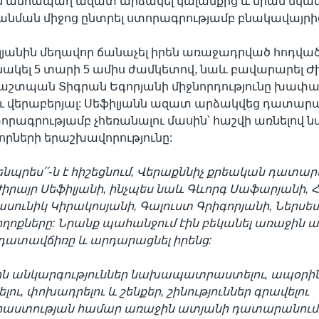
 անհապաղ ազատ արձակել կալանքից և նրան նկ
նման միջոց ընտրել ստորագրությամբ բնակավայրից
լյանին մեղավոր ճանաչել իրեն առաջադրված հոդված
կել 5 տարի 5 ամիս ժամկետով, նաև բավարարել Ժ
պաշտպան Տիգրան Եգորյանի միջնորդությունը խափա
ւ վերաբերյալ: Սեֆիլյանն ազատ արձակվեց դատար
տորագրությամբ չհեռանալու մասին՝ հաշվի առնելով 
ների երաշխավորությունը:
մենպրես՛՛-ն է հիշեցնում, Վերաքննիչ քրեական դատա
 Ժիրայր Սեֆիլյանի, ինչպես նաև Գևորգ Սաֆարյանի, 
ասունիկ Կիրակոսյանի, Գալուստ Գրիգորյանի, Ներսե
ողոքները: Նրանք պահանջում էին բեկանել առաջին 
ատավճիռը և արդարացնել իրենց:
ն անկարգություններ նախապատրաստելու, ապօրինի
ելու, փոխադրելու և շենքեր, շինություններ գրավելու
ստության համար առաջին ատյանի դատարանում 