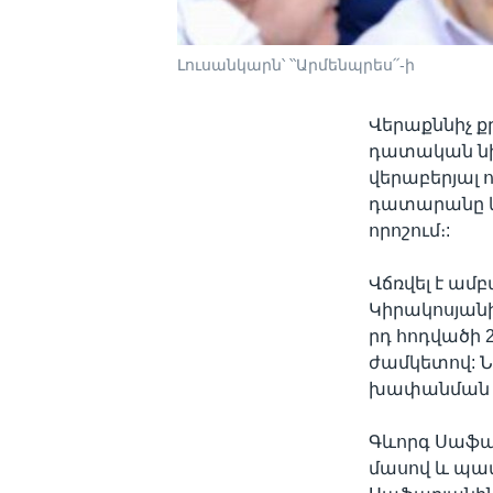
Լուսանկարն՝ ՝՝Արմենպրես՛՛-ի
Վերաքննիչ ք
դատական նի
վերաբերյալ 
դատարանը կ
որոշում։:
Վճռվել է ամ
Կիրակոսյանի
րդ հոդվածի 
ժամկետով: 
խափանման մ
Գևորգ Սաֆար
մասով և պա