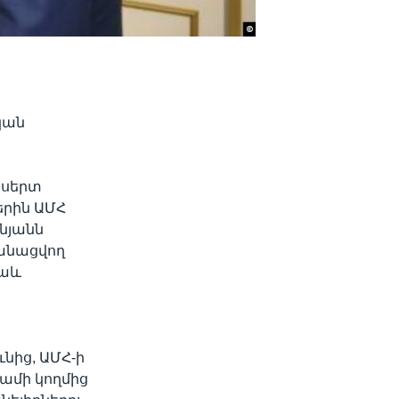
կան
 սերտ
երին ԱՄՀ
նյանն
կանացվող
նաև
նից, ԱՄՀ-ի
ամի կողմից