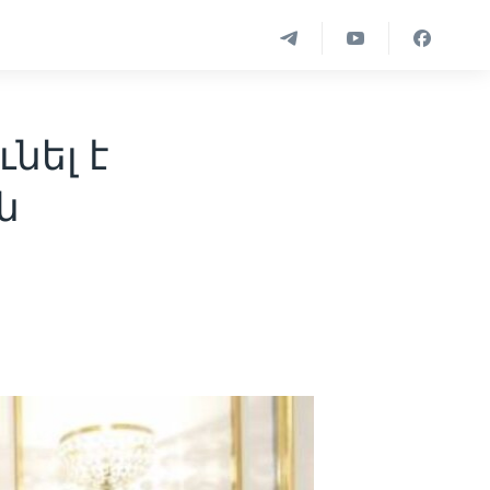
նել է
ն