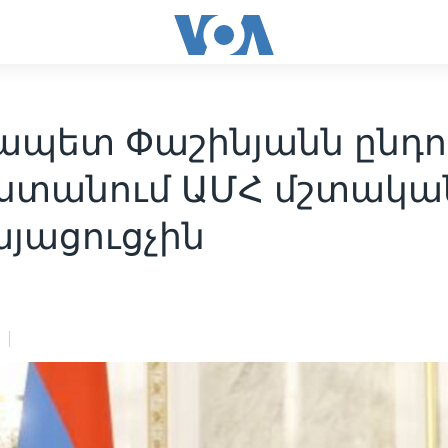
ապետ Փաշինյանն ընդու
ստանում ԱՄՀ մշտակա
այացուցչին