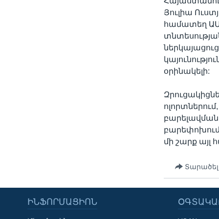
Հայաստանու
Յուլիա Ուստ
համատեղ ԱՄ
տնտեսությա
ներկայացու
կայունությու
օրինակելի:
Զրուցակիցն
ոլորտներում
բարելավման
բարեփոխումն
մի շարք այլ 
Տարածել
ԻՆՖՈՐՄԱՑԻՈՆ
ՕԳՏԱԿԱ