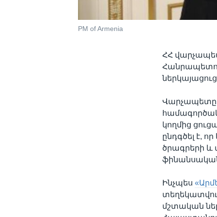
PM of Armenia
ՀՀ վարչապետ
Հանրապետու
ներկայացուցի
Վարչապետը կ
համագործակց
կողմից ցուց
ընդգծել է, 
ծրագրերի և 
ֆինանսական
Ինչպես
«Արմ
տեղեկատվութ
մշտական ներ