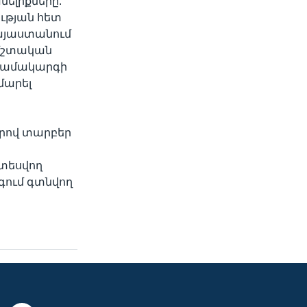
ելիքները:
ության հետ
այաստանում
 մշտական
 համակարգի
ամարել
գրով տարբեր
տեսվող
գում գտնվող