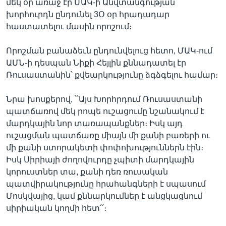
մեկ օր առաջ էր ՄԱԿ-ի Անվտանգության
խորհուրդն ընդունել 3Օ օր հրադադար
հաստատելու մասին որոշում։
Որոշման բանաձեւն ընդունվելուց հետո, ՄԱԿ-ում
ԱՄՆ-ի դեսպան Նիքի Հեյլին քննադատել էր
Ռուսաստանին՝ քվեարկությունը ձգձգելու համար։
Նրա խոսքերով, ՝՝Այս Խորհրդում Ռուսաստանի
պատճառով մեկ րոպե ուշացումը նշանակում է
մարդկային նոր տառապանքներ։ Իսկ այդ
ուշացման պատճառը միայն մի քանի բառերի ու
մի քանի ստորակետի փոփոխություններն էին։
Իսկ Սիրիայի ժողովուրդը չպիտի մարդկային
կորուստներ տա, քանի դեռ ռուսական
պատվիրակությունը հրահանգների է սպասում
Մոսկվայից, կամ քննարկումներ է անցկացնում
սիրիական կողմի հետ՛՛։