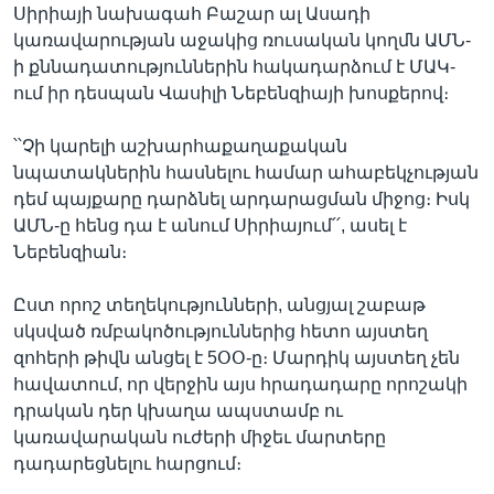
Սիրիայի նախագահ Բաշար ալ Ասադի
կառավարության աջակից ռուսական կողմն ԱՄՆ-
ի քննադատություններին հակադարձում է ՄԱԿ-
ում իր դեսպան Վասիլի Նեբենզիայի խոսքերով։
՝՝Չի կարելի աշխարհաքաղաքական
նպատակներին հասնելու համար ահաբեկչության
դեմ պայքարը դարձնել արդարացման միջոց։ Իսկ
ԱՄՆ-ը հենց դա է անում Սիրիայում՛՛, ասել է
Նեբենզիան։
Ըստ որոշ տեղեկությունների, անցյալ շաբաթ
սկսված ռմբակոծություններից հետո այստեղ
զոհերի թիվն անցել է 5ՕՕ-ը։ Մարդիկ այստեղ չեն
հավատում, որ վերջին այս հրադադարը որոշակի
դրական դեր կխաղա ապստամբ ու
կառավարական ուժերի միջեւ մարտերը
դադարեցնելու հարցում։