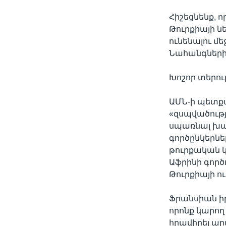
Հիշեցնենք, 
Թուրքիայի 
ունենալու 
Նահանգների 
Խոշոր տերու
ԱՄՆ-ի պետքա
«զսպվածությո
սպառնալ խաղա
գործընկերնե
թուրքական կ
Աֆրինի գործո
Թուրքիայի ո
Ֆրանսիան իր
որոնք կարող
հրավիրել ար