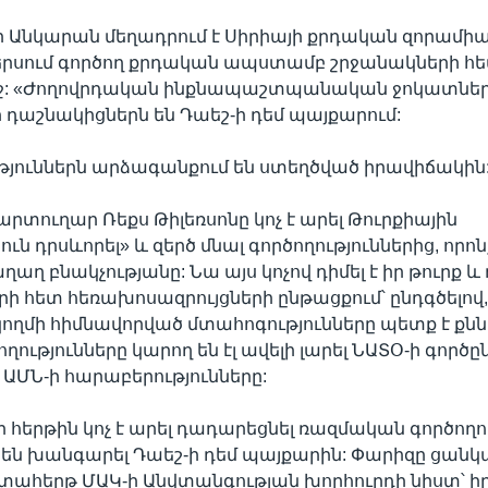
որ Անկարան մեղադրում է Սիրիայի քրդական զորամի
ներսում գործող քրդական ապստամբ շրջանակների հ
մեջ: «Ժողովրդական ինքնապաշտպանական ջոկատներ
դաշնակիցներն են Դաեշ-ի դեմ պայքարում:
թյուններն արձագանքում են ստեղծված իրավիճակին
րտուղար Ռեքս Թիլեռսոնը կոչ է արել Թուրքիային
ւն դրսևորել» և զերծ մնալ գործողություններից, որո
ղ բնակչությանը: Նա այս կոչով դիմել է իր թուրք և 
րի հետ հեռախոսազրույցների ընթացքում՝ ընդգծելով,
ողմի հիմնավորված մտահոգությունները պետք է քնն
ղությունները կարող են էլ ավելի լարել ՆԱՏՕ-ի գործը
ւ ԱՄՆ-ի հարաբերությունները:
 հերթին կոչ է արել դադարեցնել ռազմական գործողու
 են խանգարել Դաեշ-ի դեմ պայքարին: Փարիզը ցանկա
տահերթ ՄԱԿ-ի Անվտանգության խորհուրդի նիստ՝ 