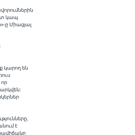
ավորումներին
ետ կապ
»-ը Միացյալ
:
նք կարող են
ռուս
 որ
արկվեն:
նկերներ
թյունները,
նում է
իրավիճակը