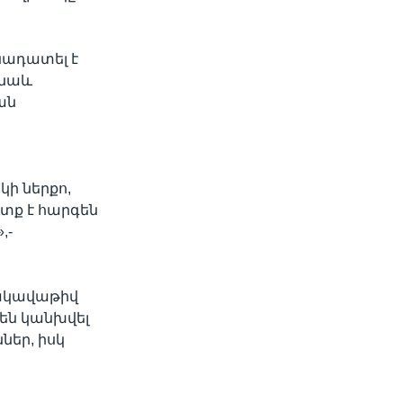
նադատել է
 նաև
ան
կի ներքո,
ետք է հարգեն
,-
 սակավաթիվ
րեն կանխվել
ներ, իսկ