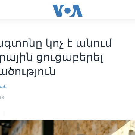
գտոնը կոչ է անում
րային ցուցաբերել
ածություն
յան
18