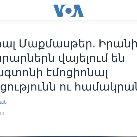
րալ Մաքմասթեր. Իրան
րարներն վայելում են
նգտոնի էմոցիոնալ
ցությունն ու համակրա
յան
18