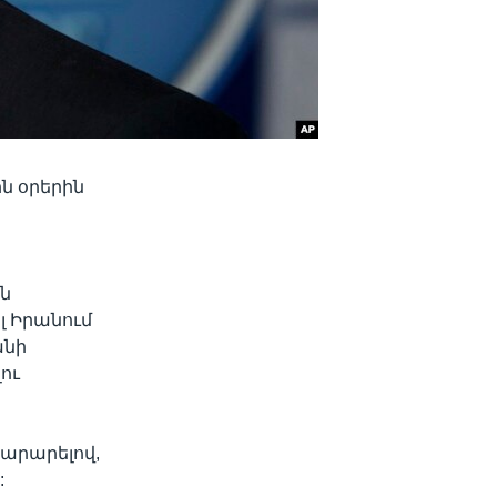
ն օրերին
յն
 Իրանում
անի
ու
տարարելով,
: