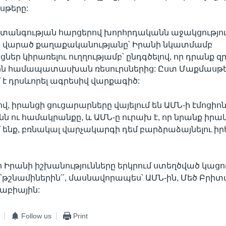
սթերը:
տանգության հարցերով խորհրդականն աջակցություն
 վարած քաղաքականությանը՝ Իրանի նկատմամբ
եր կիրառելու ուղղությամբ՝ ընդգծելով, որ դրանք զր
ն համապատասխան ռեսուրսներից: Ըստ Մաքմասթե
 է դրսևորել ագրեսիվ վարքագիծ:
վ, իրանցի ցուցարարները վայելում են ԱՄՆ-ի էմոցիո
նն ու համակրանքը, և ԱՄՆ-ը ուրախ է, որ նրանք իր
ւմ ենք, բռնակալ վարչակարգի դեմ բարձրաձայնելու իր
որ Իրանի իշխանությունները երկրում ստեղծված կացո
 ՝՝թշնամիներին՛՛, մասնավորապես՝ ԱՄՆ-ին, Մեծ Բրի
աբիային:
Follow us
Print