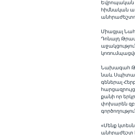
Եվրոպական 
հիմնական ա
անհրաժեշտու
Միացյալ Նա
Դոնալդ Թրամ
աջակցությու
կոռումպացվ
Նախագահ Թր
նաև Սպիտակ
գեներալ Հեր
հարցազրույցո
քանի որ երկ
փոխարեն զբ
գործողությու
«Մենք կտեսն
անհրաժեշտ է