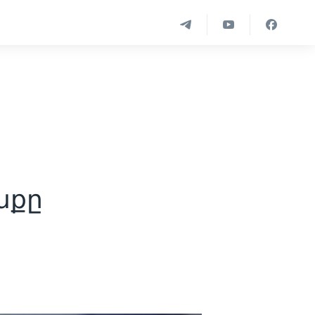
ի
նքը