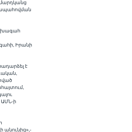
 մարդկանց
 ապահովման
Նախագահ
ագահի, Իրանի
ադարձել է
դական,
 տված
ահայտում,
գալու
 ԱՄՆ-ի
ր
 անունից»,-