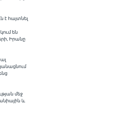
 է հայտնել
կում են
րի, Իրանը
նալ
ականացնում
ենց
ւթյան մեջ
տանիային և