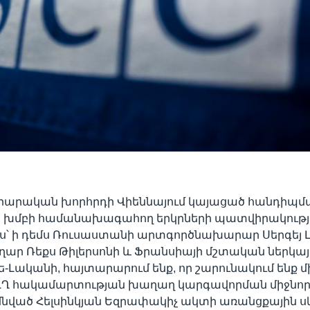
արական խորհրդի Վիեննայում կայացած հանդիպմ
ի խմբի համանախագահող երկրների պատվիրակությ
ս՝ ի դեմս Ռուսաստանի արտգործնախարար Սերգեյ Լ
ար Ռեքս Թիլերսոնի և Ֆրանսիայի մշտական ներկայ
ե-Լականի, հայտարարում ենք, որ շարունակում ենք
 ԼՂ հակամարտության խաղաղ կարգավորման միջնոր
իմնված Հելսինկյան Եզրափակիչ ակտի առանցքային ս