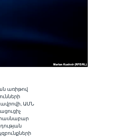
ան առիթով
ունների
ավրովի, ԱՄՆ
ացուցիչ
 միասնաբար
դության
կզբունքների