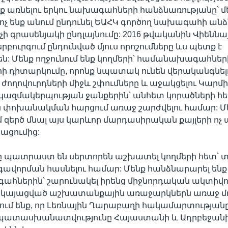
ռք առնելու երկու նախագահների հանձնառությանը՝ մ
ոչ ենք անում ընդունել ԵԱՀԿ գործող նախագահի ա
չի գրասենյակի ընդլայնումը: 2016 թվականին Վիեննայ
բուրգում ընդունված մյուս որոշումները ևս պետք է
: Մենք ողջունում ենք կողմերի՝ համանախագահներ
 դիտարկումը, որոնք նպատակ ունեն վերականգնելո
ժողովուրդների միջև շփումները և աջակցելու Կարմ
 կազմակերպության ջանքերին՝ անհետ կորածների 
 փոխանակման հարցում առաջ շարժվելու համար: Մե
ւմ զերծ մնալ այս կարևոր մարդասիրական քայլերի ո
ցումից:
րը պատրաստ են սերտորեն աշխատել կողմերի հետ՝
վորման հասնելու համար: Մենք հանձնարարել ենք
ներին՝ շարունակել իրենց միջնորդական ակտիվու
երկայացված աշխատանքային առաջարկներն առաջ մղ
ում ենք, որ Լեռնային Ղարաբաղի հակամարտությանը 
պատասխանատվությունը Հայաստանի և Ադրբեջան