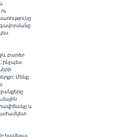
ն
 ու
նառությունը
րգավորմանը
պես
ջև բարձր
, ինչպես
ների
երքո: Մենք
ն
 ջանքերը
ւմային
իրավիճակը և
արաժամկետ
բ հավելյալ