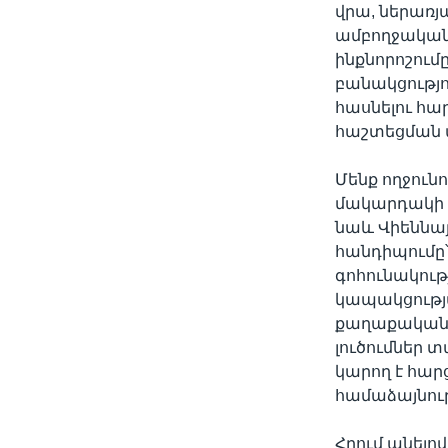
վրա, ներառյ
ամբողջականո
ինքնորոշում
բանակցությ
հասնելու հա
հաշտեցման մ
Մենք ողջուն
մակարդակի ե
նաև Վիեննա
հանդիպումը՝
գոհունակութ
կապակցությա
քաղաքական 
լուծումներ 
կարող է հար
համաձայնութ
Հղում անելո