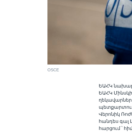
OSCE
ԵԱՀԿ նախար
ԵԱՀԿ Մինսկ
ղեկավարներ
պետքարտուղ
Վերոնիկ Ռոժ
հանդես գալ
հարցում ՝ հ