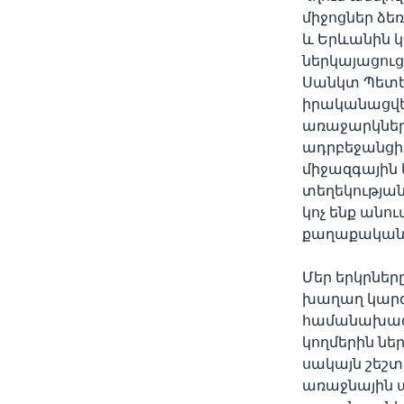
միջոցներ ձե
և Երևանին կ
ներկայացուց
Սանկտ Պետեր
իրականացվեն
առաջարկների
ադրբեջանցի 
միջազգային
տեղեկության
կոչ ենք անո
քաղաքականա
Մեր երկրնե
խաղաղ կարգա
համանախագահ
կողմերին ն
սակայն շեշտ
առաջնային 