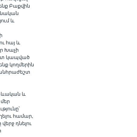
ենք Բաքվին
նձնական
ում և
ի
ւ հայ և
իր Խաչի
հետ կապված
նք կողմերին
չ անհրաժեշտ
 տևական և
 մեր
թյունը՝
ելու համար,
վերջ դնելու
ի