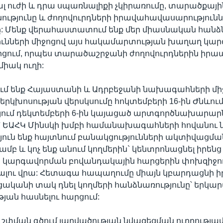
ալ ուժի և դրա սպառնալիքի չկիրառումը, տարածքայի
ւթյունը և ժողովուրդների իրավահավասարությունն
ը: Մենք վերահաստատում ենք մեր միասնական հանձ
ունների միջոցով այս հակամարտության խաղաղ կա
րցում, որպես տարածաշրջանի ժողովուրդներին իրա
իակ ուղի:
ում ենք Հայաստանի և Ադրբեջանի նախագահների մի
րկխոսության վերսկսումը հոկտեմբերի 16-ին Ժնևում
յում դեկտեմբերի 6-ին կայացած արտգործնախարար
 ԵԱՀԿ Մինսկի խմբի համանախագահների հովանու ն
յուն ենք հայտնում բանակցությունների ակտիվացմա
մբ և կոչ ենք անում կողմերին` կենտրոնացնել իրենց
կարգավորման բովանդակային հարցերին փոխզիջո
տալու վրա: Հետագա հապաղումը միայն կբարդացնի 
ցականի տակ դնել կողմերի հանձնառությունը՝ երկ
յան հասնելու հարցում:
վ շփման գծում լարվածության նվազեցման ուղղությամ