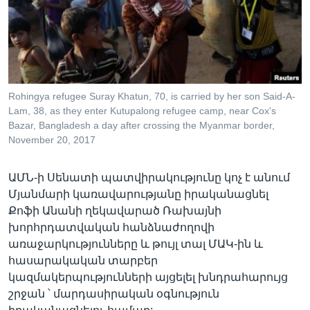
Լեզուներ
Rohingya refugee Suray Khatun, 70, is carried by her son Said-A-
Lam, 38, as they enter Kutupalong refugee camp, near Cox's
Bazar, Bangladesh a day after crossing the Myanmar border,
November 20, 2017
ԱՄՆ-ի Սենատի պատվիրակությունը կոչ է անում
Մյանմարի կառավարությանը իրականացնել
Քոֆի Անանի ղեկավարած Ռախայնի
խորհրդատվական հանձնաժողովի
առաջարկությունները և թույլ տալ ՄԱԿ-ին և
հասարակական տարբեր
կազմակերպությունների այցելել խնդրահարույց
շրջան ՝ մարդասիրական օգնություն