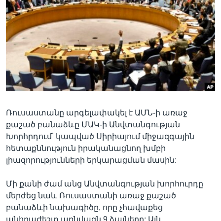
Լեզուներ
Ռուսաստանը արգելափակել է ԱՄՆ-ի առաջ
քաշած բանաձևը ՄԱԿ-ի Անվտանգության
Խորհրդում՝ կապված Սիրիայում միջազգային
հետաքննություն իրականացնող խմբի
լիազորությունների երկարացման մասին:
Մի քանի ժամ անց Անվտանգության խորհուրդը
մերժեց նաև Ռուսաստանի առաջ քաշած
բանաձևի նախագիծը, որը չհավաքեց
անհրաժեշտ առնվազն 9 ձայները: Այն