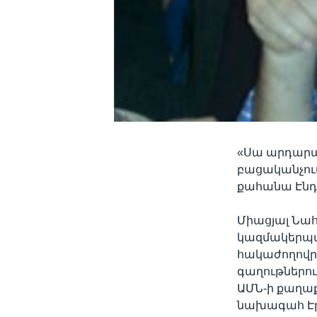
«Սա արդարա
բացականչում
քահանա Էնդրյ
Միացյալ Նահ
կազմակերպվա
հակաժողովրդ
գաղութներո
ԱՄՆ-ի քաղաք
նախագահ Էր