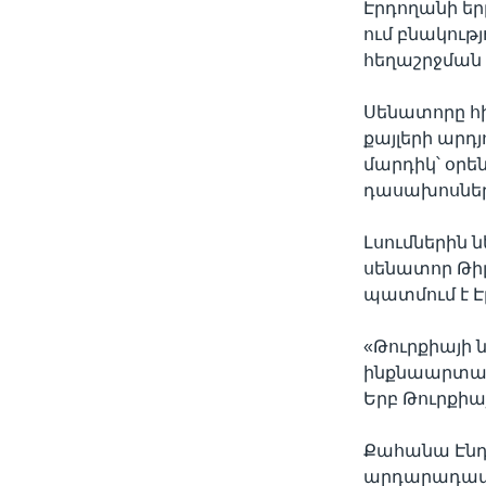
Էրդողանի երբ
ում բնակութ
հեղաշրջման
Սենատորը հի
քայլերի արդ
մարդիկ՝ օրե
դասախոսներ
Լսումներին
սենատոր Թի
պատմում է Է
«Թուրքիայի ն
ինքնաարտահ
Երբ Թուրքիայ
Քահանա Էնդր
արդարադատու