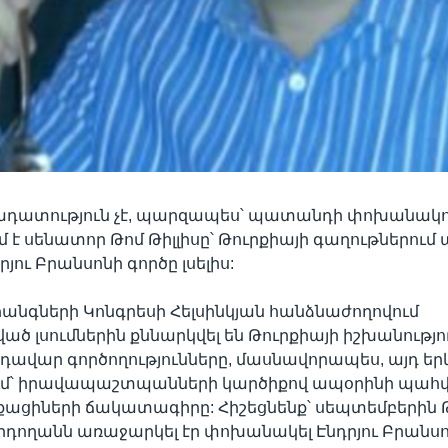
դատություն չէ, պարզապես՝ պատանդի փոխանակում
 է սենատոր Թոմ Թիլլիսը՝ Թուրքիայի գաղութներում
ու Բրանսոնի գործը լսելիս:
անգների Կոնգրեսի Հելսինկյան հանձնաժողովում
ծ լսումներին քննարկվել են Թուրքիայի իշխանությո
ավար գործողությունները, մասնավորապես, այդ եր
ւմ՝ իրավապաշտպանների կարծիքով ապօրինի պահվո
ացիների ճակատագիրը: Հիշեցնենք՝ սեպտեմբերին 
դողանն առաջարկել էր փոխանակել Էնդրյու Բրանս