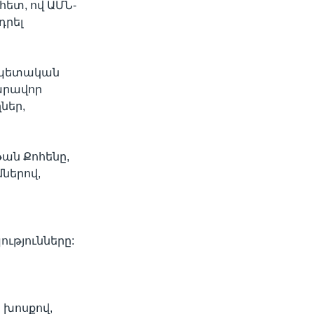
հետ, ով ԱՄՆ-
դրել
նապետական
զարավոր
ներ,
ան Քոհենը,
ներով,
թյունները:
 խոսքով,