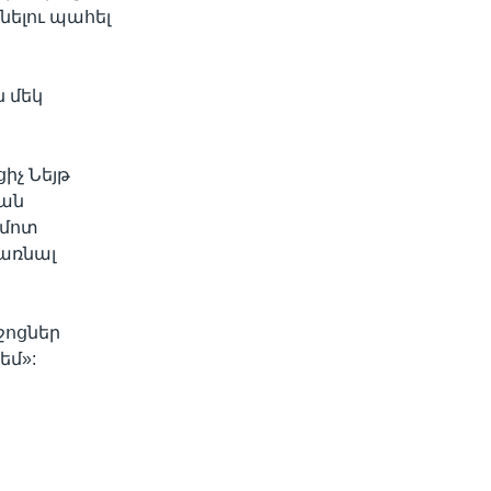
նելու պահել
ն մեկ
իչ Նեյթ
յան
 մոտ
առնալ
ջոցներ
եմ»: