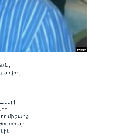
», -
 պահվող
ւնների
կրի
ղ մի շարք
Թուրքիայի
ոնին