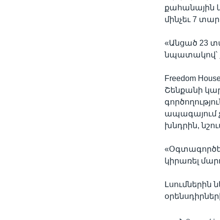
քահանային կ
մինչեւ 7 տար
«Անցած 23 տ
նպատակով՝ ք
Freedom Hou
Շենքանի կար
գործողությո
ապագայում 
խնդրին, նշ
«Օգտագործե
կիրառել մար
Լսումներին 
օրենսդիրներ