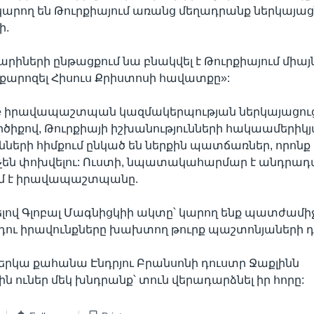
արող են Թուրքիայում առանց մեղադրանք ներկայաց
ի.
արիների ընթացքում նա բնակվել է Թուրքիայում միայ
արոզել Հիսուս Քրիստոսի հավատքը»:
se իրավապաշտպան կազմակերպության ներկայացուց
ծիքով, Թուրքիայի իշխանությունների հակաամերիկ
ւնների հիմքում ընկած են ներքին պատճառներ, որոնք
չեն փոխվելու: Ուստի, նպատակահարմար է անդրադ
ում է իրավապաշտպանը.
լով Գլոբալ Մագնիցկիի ակտը՝ կարող ենք պատժամի
դու իրավունքները խախտող թուրք պաշտոնյաների դ
ներկա քահանա Էնդրյու Բրանսոնի դուստր Ջաքլինն
ին ուներ մեկ խնդրանք՝ տուն վերադարձնել իր հորը: