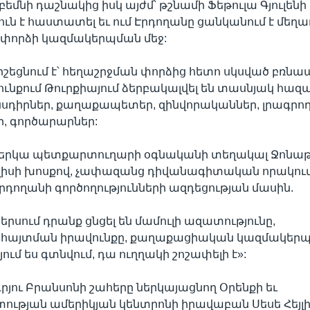
եմնի դաշնակից իսկ այժմ՝ թշնամի Ֆեթուլա Գյուլենի 
յուն է հաստատել եւ ում Էրդողանը ցանկանում է մեղա
 փորձի կազմակերպման մեջ:
շեցնում է՝ հեղաշրջման փորձից հետո սկսված բռ
յունքում Թուրքիայում ձերբակալվել են տասնյակ հա
նսդիրներ, քաղաքապետեր, զինվորականներ, լրագրող
, գործարարներ:
 ներկա պետքարտուղարի օգնականի տեղակալ Ջոնաթ
լիսի խոսքով, չափազանց դիվանագիտական որակում
րդողանի գործողությունների ազդեցության մասին.
երսում դրանք ցնցել են մամուլի ազատությունը,
այտման իրավունքը, քաղաքացիական կազմակերպու
ում ես գտնվում, դա ուղղակի շոշափելի է»:
յու Բրանսոնի շահերը ներկայացնող Օրենքի եւ
թյան ամերիկյան կենտրոնի իրավաբան Սեսե Հեյլի